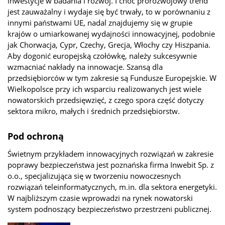
inwestycje w badania i rozwój. I choć prorozwojowy trend
jest zauważalny i wydaje się być trwały, to w porównaniu z
innymi państwami UE, nadal znajdujemy się w grupie
krajów o umiarkowanej wydajności innowacyjnej, podobnie
jak Chorwacja, Cypr, Czechy, Grecja, Włochy czy Hiszpania.
Aby dogonić europejską czołówkę, należy sukcesywnie
wzmacniać nakłady na innowacje. Szansą dla
przedsiębiorców w tym zakresie są Fundusze Europejskie. W
Wielkopolsce przy ich wsparciu realizowanych jest wiele
nowatorskich przedsięwzięć, z czego spora część dotyczy
sektora mikro, małych i średnich przedsiębiorstw.
Pod ochroną
Świetnym przykładem innowacyjnych rozwiązań w zakresie
poprawy bezpieczeństwa jest poznańska firma Inwebit Sp. z
o.o., specjalizująca się w tworzeniu nowoczesnych
rozwiązań teleinformatycznych, m.in. dla sektora energetyki.
W najbliższym czasie wprowadzi na rynek nowatorski
system podnoszący bezpieczeństwo przestrzeni publicznej.