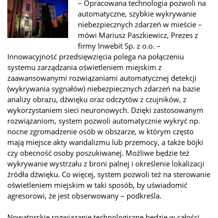
– Opracowana technologia pozwoli na
automatyczne, szybkie wykrywanie
niebezpiecznych zdarzeń w mieście –
mówi Mariusz Paszkiewicz, Prezes z
firmy Inwebit Sp. z o.o. –
Innowacyjność przedsięwzięcia polega na połączeniu
systemu zarządzania oświetleniem miejskim z
zaawansowanymi rozwiązaniami automatycznej detekcji
(wykrywania sygnałów) niebezpiecznych zdarzeń na bazie
analizy obrazu, dźwięku oraz odczytów z czujników, z
wykorzystaniem sieci neuronowych. Dzięki zastosowanym
rozwiązaniom, system pozwoli automatycznie wykryć np.
nocne zgromadzenie osób w obszarze, w którym często
mają miejsce akty wandalizmu lub przemocy, a także bójki
czy obecność osoby poszukiwanej. Możliwe będzie też
wykrywanie wystrzału z broni palnej i określenie lokalizacji
źródła dźwięku. Co więcej, system pozwoli też na sterowanie
oświetleniem miejskim w taki sposób, by uświadomić
agresorowi, że jest obserwowany – podkreśla.
Nowatorskie rozwiązanie technologiczne będzie w całości