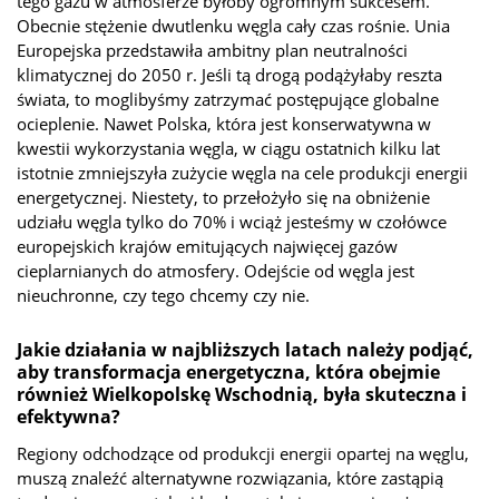
tego gazu w atmosferze byłoby ogromnym sukcesem.
Obecnie stężenie dwutlenku węgla cały czas rośnie. Unia
Europejska przedstawiła ambitny plan neutralności
klimatycznej do 2050 r. Jeśli tą drogą podążyłaby reszta
świata, to moglibyśmy zatrzymać postępujące globalne
ocieplenie. Nawet Polska, która jest konserwatywna w
kwestii wykorzystania węgla, w ciągu ostatnich kilku lat
istotnie zmniejszyła zużycie węgla na cele produkcji energii
energetycznej. Niestety, to przełożyło się na obniżenie
udziału węgla tylko do 70% i wciąż jesteśmy w czołówce
europejskich krajów emitujących najwięcej gazów
cieplarnianych do atmosfery. Odejście od węgla jest
nieuchronne, czy tego chcemy czy nie.
Jakie działania w najbliższych latach należy podjąć,
aby transformacja energetyczna, która obejmie
również Wielkopolskę Wschodnią, była skuteczna i
efektywna?
Regiony odchodzące od produkcji energii opartej na węglu,
muszą znaleźć alternatywne rozwiązania, które zastąpią