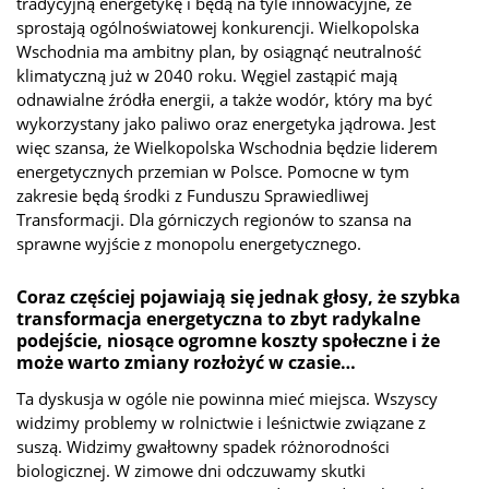
tradycyjną energetykę i będą na tyle innowacyjne, że
sprostają ogólnoświatowej konkurencji. Wielkopolska
Wschodnia ma ambitny plan, by osiągnąć neutralność
klimatyczną już w 2040 roku. Węgiel zastąpić mają
odnawialne źródła energii, a także wodór, który ma być
wykorzystany jako paliwo oraz energetyka jądrowa. Jest
więc szansa, że Wielkopolska Wschodnia będzie liderem
energetycznych przemian w Polsce. Pomocne w tym
zakresie będą środki z Funduszu Sprawiedliwej
Transformacji. Dla górniczych regionów to szansa na
sprawne wyjście z monopolu energetycznego.
Coraz częściej pojawiają się jednak głosy, że szybka
transformacja energetyczna to zbyt radykalne
podejście, niosące ogromne koszty społeczne i że
może warto zmiany rozłożyć w czasie…
Ta dyskusja w ogóle nie powinna mieć miejsca. Wszyscy
widzimy problemy w rolnictwie i leśnictwie związane z
suszą. Widzimy gwałtowny spadek różnorodności
biologicznej. W zimowe dni odczuwamy skutki