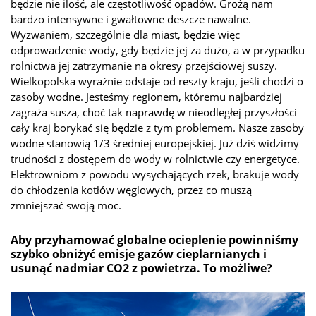
będzie nie ilość, ale częstotliwość opadów. Grożą nam
bardzo intensywne i gwałtowne deszcze nawalne.
Wyzwaniem, szczególnie dla miast, będzie więc
odprowadzenie wody, gdy będzie jej za dużo, a w przypadku
rolnictwa jej zatrzymanie na okresy przejściowej suszy.
Wielkopolska wyraźnie odstaje od reszty kraju, jeśli chodzi o
zasoby wodne. Jesteśmy regionem, któremu najbardziej
zagraża susza, choć tak naprawdę w nieodległej przyszłości
cały kraj borykać się będzie z tym problemem. Nasze zasoby
wodne stanowią 1/3 średniej europejskiej. Już dziś widzimy
trudności z dostępem do wody w rolnictwie czy energetyce.
Elektrowniom z powodu wysychających rzek, brakuje wody
do chłodzenia kotłów węglowych, przez co muszą
zmniejszać swoją moc.
Aby przyhamować globalne ocieplenie powinniśmy
szybko obniżyć emisje gazów cieplarnianych i
usunąć nadmiar CO2 z powietrza. To możliwe?