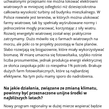
uchwalonymi przepisami nie można lokować elektrowni
wiatrowych w mniejszej odległości niż dziesięciokrotna
całkowita wysokość turbiny od budynku mieszkalnego. W
Polsce niewiele jest terenów, w których można ulokować
farmy wiatrowe, tak by spełniały wyśrubowane normy i
jednocześnie mogły pracować, korzystając z siły wiatru.
Rozwój energetyki wiatrowej został więc praktycznie
zatrzymamy. Dużo mówiło się o farmach wiatrowych na
morzu, ale póki co te projekty pozostają w fazie planów.
Słabo rozwijają się biogazownie, które miały wykorzystywać
biomasę. W miarę umacnia się fotowoltaika, szybko rośnie
liczba prosumentów, jednak produkcja energii elektrycznej
ze słońca zaspokaja póki co niespełna 1% potrzeb. Brakuje
dużych farm fotowoltaicznych, które są najbardziej
efektywne. Na tym polu mamy sporo do nadrobienia.
Na jakie działania, związane ze zmianą klimatu,
powinny być przeznaczone unijne środki w
najbliższych latach?
Nowy program regionalny w dużej mierze wspierać będzie