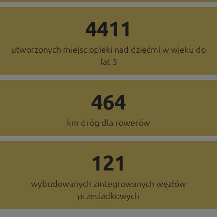
4411
Dowiedz się o instytucjach w
Pobierz poradniki i publikacje
Programie
utworzonych miejsc opieki nad dziećmi w wieku do
lat 3
464
km dróg dla rowerów
Promocja Programu
Rewitalizacja
121
wybudowanych zintegrowanych węzłów
przesiadkowych