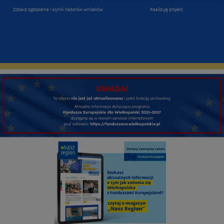
Zobacz ogłoszenia i wyniki naborów wniosków
Realizuję projekt