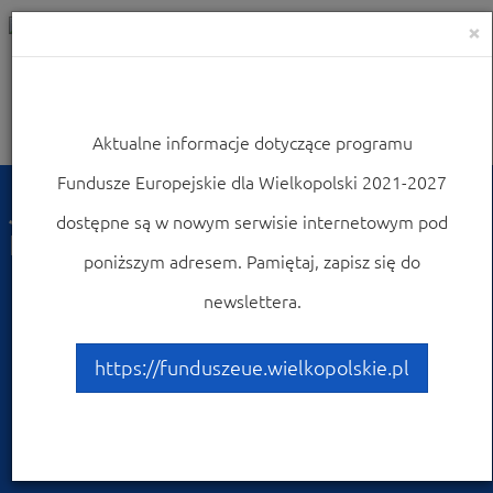
×
Aktualne informacje dotyczące programu
Nawigacja
Fundusze Europejskie dla Wielkopolski 2021-2027
Jak skorzystać z Funduszy
dostępne są w nowym serwisie internetowym pod
Europejskich?
poniższym adresem. Pamiętaj, zapisz się do
newslettera.
https://funduszeue.wielkopolskie.pl
Jak zacząć korzystać z Programu?
Znajdź dofinansowanie