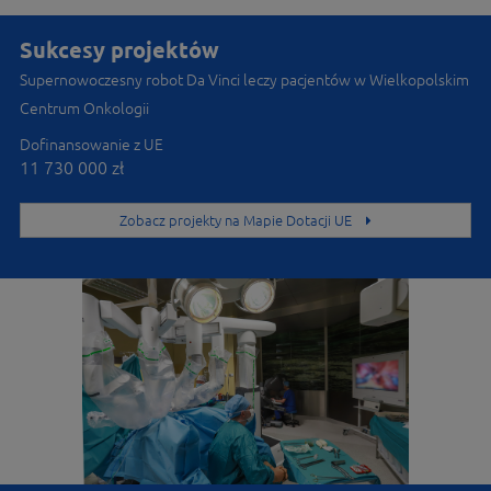
Sukcesy projektów
Supernowoczesny robot Da Vinci leczy pacjentów w Wielkopolskim
Centrum Onkologii
Poznaj zasady działania
Programu
Dofinansowanie z UE
11 730 000 zł
Zobacz projekty na Mapie Dotacji UE
Dowiedz się o Lokalnym
Systemie Informatycznym
(LSI2014+, LSI2021+)
Znajdź Punkt Informacyjny