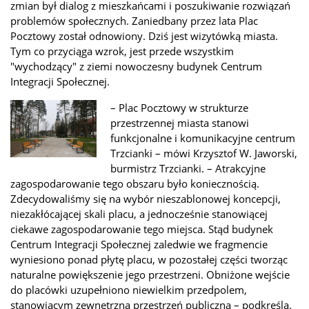
zmian był dialog z mieszkańcami i poszukiwanie rozwiązań
problemów społecznych. Zaniedbany przez lata Plac
Pocztowy został odnowiony. Dziś jest wizytówką miasta.
Tym co przyciąga wzrok, jest przede wszystkim
"wychodzący" z ziemi nowoczesny budynek Centrum
Integracji Społecznej.
– Plac Pocztowy w strukturze
przestrzennej miasta stanowi
funkcjonalne i komunikacyjne centrum
Trzcianki – mówi Krzysztof W. Jaworski,
burmistrz Trzcianki. – Atrakcyjne
zagospodarowanie tego obszaru było koniecznością.
Zdecydowaliśmy się na wybór nieszablonowej koncepcji,
niezakłócającej skali placu, a jednocześnie stanowiącej
ciekawe zagospodarowanie tego miejsca. Stąd budynek
Centrum Integracji Społecznej zaledwie we fragmencie
wyniesiono ponad płytę placu, w pozostałej części tworząc
naturalne powiększenie jego przestrzeni. Obniżone wejście
do placówki uzupełniono niewielkim przedpolem,
stanowiącym zewnętrzną przestrzeń publiczną – podkreśla.