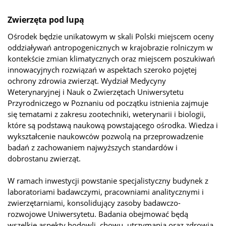
Zwierzęta pod lupą
Ośrodek będzie unikatowym w skali Polski miejscem oceny
oddziaływań antropogenicznych w krajobrazie rolniczym w
kontekście zmian klimatycznych oraz miejscem poszukiwań
innowacyjnych rozwiązań w aspektach szeroko pojętej
ochrony zdrowia zwierząt. Wydział Medycyny
Weterynaryjnej i Nauk o Zwierzętach Uniwersytetu
Przyrodniczego w Poznaniu od początku istnienia zajmuje
się tematami z zakresu zootechniki, weterynarii i biologii,
które są podstawą naukową powstającego ośrodka. Wiedza i
wykształcenie naukowców pozwolą na przeprowadzenie
badań z zachowaniem najwyższych standardów i
dobrostanu zwierząt.
W ramach inwestycji powstanie specjalistyczny budynek z
laboratoriami badawczymi, pracowniami analitycznymi i
zwierzętarniami, konsolidujący zasoby badawczo-
rozwojowe Uniwersytetu. Badania obejmować będą
wszelkie aspekty hodowli, chowu, utrzymania oraz zdrowia