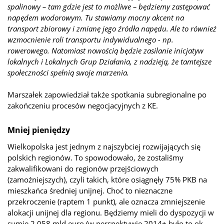
spalinowy – tam gdzie jest to możliwe – będziemy zastępować
napędem wodorowym. Tu stawiamy mocny akcent na
transport zbiorowy i zmianę jego źródła napędu. Ale to również
wzmocnienie roli transportu indywidualnego - np.
rowerowego. Natomiast nowością będzie zasilanie inicjatyw
lokalnych i Lokalnych Grup Działania, z nadzieją, że tamtejsze
społeczności spełnią swoje marzenia.
Marszałek zapowiedział także spotkania subregionalne po
zakończeniu procesów negocjacyjnych z KE.
Mniej pieniędzy
Wielkopolska jest jednym z najszybciej rozwijających się
polskich regionów. To spowodowało, że zostaliśmy
zakwalifikowani do regionów przejściowych
(zamożniejszych), czyli takich, które osiągnęły 75% PKB na
mieszkańca średniej unijnej. Choć to nieznaczne
przekroczenie (raptem 1 punkt), ale oznacza zmniejszenie
alokacji unijnej dla regionu. Będziemy mieli do dyspozycji w
sumie 2,058 mld euro (w perspektywie 2014+ było to ok.