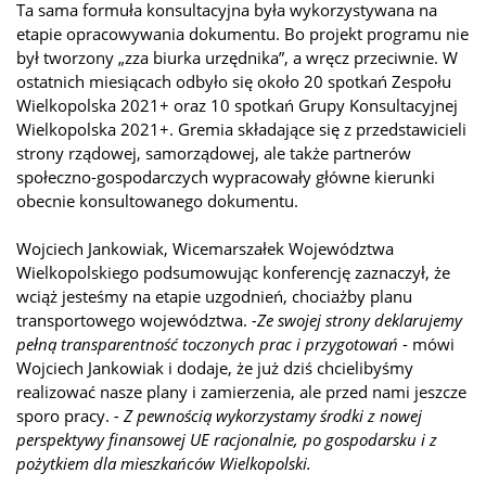
Ta sama formuła konsultacyjna była wykorzystywana na
etapie opracowywania dokumentu. Bo projekt programu nie
był tworzony „zza biurka urzędnika”, a wręcz przeciwnie. W
ostatnich miesiącach odbyło się około 20 spotkań Zespołu
Wielkopolska 2021+ oraz 10 spotkań Grupy Konsultacyjnej
Wielkopolska 2021+. Gremia składające się z przedstawicieli
strony rządowej, samorządowej, ale także partnerów
społeczno-gospodarczych wypracowały główne kierunki
obecnie konsultowanego dokumentu.
Wojciech Jankowiak, Wicemarszałek Województwa
Wielkopolskiego podsumowując konferencję zaznaczył, że
wciąż jesteśmy na etapie uzgodnień, chociażby planu
transportowego województwa.
-Ze swojej strony deklarujemy
pełną transparentność toczonych prac i przygotowań
- mówi
Wojciech Jankowiak i dodaje, że już dziś chcielibyśmy
realizować nasze plany i zamierzenia, ale przed nami jeszcze
sporo pracy.
- Z pewnością wykorzystamy środki z nowej
perspektywy finansowej UE racjonalnie, po gospodarsku i z
pożytkiem dla mieszkańców Wielkopolski.