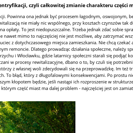
entryfikacji, czyli całkowitej zmianie charakteru części 
fikacji. Powinna ona jednak być procesem łagodnym, oswojonym,
ewitalizacją nie miały nic wspólnego, przy kosztach czynszów tak 
 na opłaty. To jest niedopuszczalne. Trzeba jednak zdać sobie spr
ale nawet mimo to najczęściej nie jest możliwe, aby zatrzymać w
uciec z dotychczasowego miejsca zamieszkania. Nie chcą czekać aż
ym remoncie. Dlatego prowadząc działania społeczne, należy sp
rzychu i Włocławku, gdzie latarnicy społeczni starali się podjąć
ani w procesy rewitalizacyjne, dbano o to, by czuli się potrzebni 
którzy z własnej woli zdecydowali się na przeprowadzkę. Im też t
ch. To błąd, który z długofalowymi konsekwencjami. Po prostu n
zym kłopotem będzie, jeśli nastąpi ich rozproszenie w strukturze 
z którym część miast ma dalej problem - najczęściej jest on zami