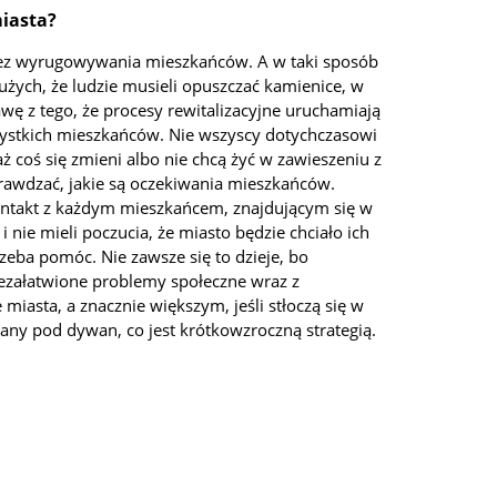
miasta?
 bez wyrugowywania mieszkańców. A w taki sposób
dużych, że ludzie musieli opuszczać kamienice, w
awę z tego, że procesy rewitalizacyjne uruchamiają
szystkich mieszkańców. Nie wszyscy dotychczasowi
 coś się zmieni albo nie chcą żyć w zawieszeniu z
rawdzać, jakie są oczekiwania mieszkańców.
 kontakt z każdym mieszkańcem, znajdującym się w
i nie mieli poczucia, że miasto będzie chciało ich
rzeba pomóc. Nie zawsze się to dzieje, bo
iezałatwione problemy społeczne wraz z
miasta, a znacznie większym, jeśli stłoczą się w
atany pod dywan, co jest krótkowzroczną strategią.