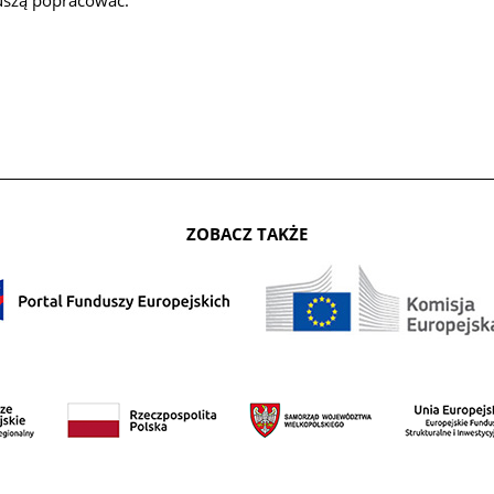
uszą popracować.
ZOBACZ TAKŻE
© Copyright ©
2026 All rights reserved | This template is made with
by
COLORLIB