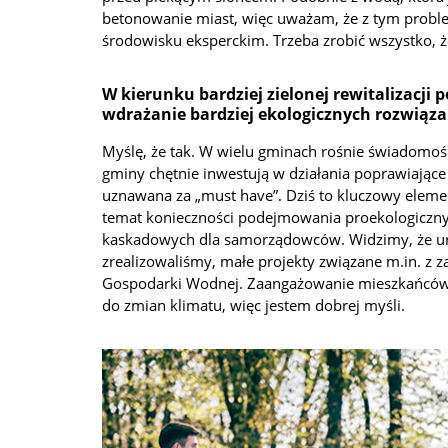
betonowanie miast, więc uważam, że z tym proble
środowisku eksperckim. Trzeba zrobić wszystko, 
W kierunku bardziej zielonej rewitalizacj
wdrażanie bardziej ekologicznych rozwiąz
Myślę, że tak. W wielu gminach rośnie świadomoś
gminy chętnie inwestują w działania poprawiające
uznawana za „must have”. Dziś to kluczowy elemen
temat konieczności podejmowania proekologicznych
kaskadowych dla samorządowców. Widzimy, że urzę
zrealizowaliśmy, małe projekty związane m.in. z
Gospodarki Wodnej. Zaangażowanie mieszkańców i 
do zmian klimatu, więc jestem dobrej myśli.