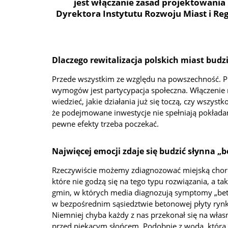
jest włączanie zasad projektowania
Dyrektora Instytutu Rozwoju Miast i R
Dlaczego rewitalizacja polskich miast budzi
Przede wszystkim ze względu na powszechność. 
wymogów jest partycypacja społeczna. Włączenie mi
wiedzieć, jakie działania już się toczą, czy wszyst
że podejmowane inwestycje nie spełniają pokładan
pewne efekty trzeba poczekać.
Najwięcej emocji zdaje się budzić słynna 
Rzeczywiście możemy zdiagnozować miejską chorobę
które nie godzą się na tego typu rozwiązania, a t
gmin, w których media diagnozują symptomy „beto
w bezpośrednim sąsiedztwie betonowej płyty rynku 
Niemniej chyba każdy z nas przekonał się na włas
przed piekącym słońcem. Podobnie z wodą, która j