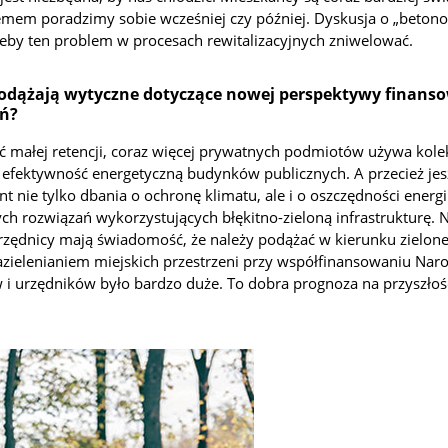
mem poradzimy sobie wcześniej czy później. Dyskusja o „betonoz
żeby ten problem w procesach rewitalizacyjnych zniwelować.
i podążają wytyczne dotyczące nowej perspektywy finans
ań?
ć małej retencji, coraz więcej prywatnych podmiotów używa kol
 efektywność energetyczną budynków publicznych. A przecież jes
t nie tylko dbania o ochronę klimatu, ale i o oszczędności ener
 rozwiązań wykorzystujących błękitno-zieloną infrastrukturę. Na
dnicy mają świadomość, że należy podążać w kierunku zielonej 
 zazielenianiem miejskich przestrzeni przy współfinansowaniu N
urzędników było bardzo duże. To dobra prognoza na przyszłość