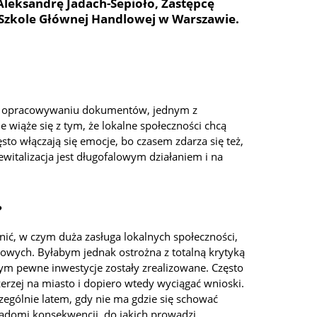
Aleksandrę Jadach-Sepioło, Zastępcę
 Szkole Głównej Handlowej w Warszawie.
zy opracowywaniu dokumentów, jednym z
 wiąże się z tym, że lokalne społeczności chcą
zęsto włączają się emocje, bo czasem zdarza się też,
witalizacja jest długofalowym działaniem i na
?
ić, w czym duża zasługa lokalnych społeczności,
ktowych. Byłabym jednak ostrożna z totalną krytyką
ym pewne inwestycje zostały zrealizowane. Często
zerzej na miasto i dopiero wtedy wyciągać wnioski.
zególnie latem, gdy nie ma gdzie się schować
iadomi konsekwencji, do jakich prowadzi