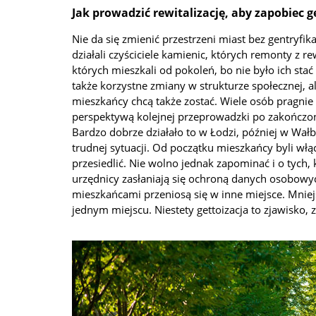
Jak prowadzić rewitalizację, aby zapobiec g
Nie da się zmienić przestrzeni miast bez gentry
działali czyściciele kamienic, których remonty z r
których mieszkali od pokoleń, bo nie było ich stać
także korzystne zmiany w strukturze społecznej, 
mieszkańcy chcą także zostać. Wiele osób pragnie 
perspektywą kolejnej przeprowadzki po zakończon
Bardzo dobrze działało to w Łodzi, później w Wałb
trudnej sytuacji. Od początku mieszkańcy byli włącz
przesiedlić. Nie wolno jednak zapominać i o tych, 
urzędnicy zasłaniają się ochroną danych osobowy
mieszkańcami przeniosą się w inne miejsce. Mniejs
jednym miejscu. Niestety gettoizacja to zjawisko, 