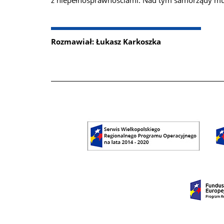
z niepełnosprawnościami. Nad tym samorządy m
Rozmawiał: Łukasz Karkoszka