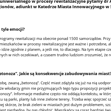
 uniwersalnego w procesy rewitalizacyjne pytamy dr 
egionów, adiunkt w Katedrze Miasta Innowacyjnego w
 tyle emocji?
Programy rewitalizacji ma obecnie ponad 1500 samorządów. Pr
eszkańców w procesy rewitalizacyjne jest ważne i potrzebne, ale
ko idzie zgodnie z planem, a jeśli nie, to dlaczego. Na tym etapie c
ych w nich oczekiwań, a czasem trudno ludziom zrozumieć, że re
„betonoza”. Jakie są konsekwencje zabudowywania miast
, zwaną „betonozą”. Część miast zdążyła się już na nią uodporn
akże włodarzy gmin nie przyjmujących tego typu propozycji proje
nozy”. Informacje medialne często nie oddają kontekstu, w któr
są parki, planty lub inne zielone tereny. Trzeba więc spojrzeć s
nej skórze, że brak zieleni w miastach jest dużym problemem, szc
est niezbędna, by nas chłodzić. Mieszkańcy są coraz bardziej św