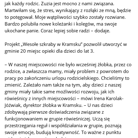
jak każdy rodzic. Zuzia jest mocno z nami związana.
Martwiłam się, że stres, wynikający z rozłąki ze mną, będzie
to potęgował. Moje wątpliwości szybko zostały rozwiane.
Bardzo polubiła nowe koleżanki i kolegów, ma swoje
ukochane panie. Coraz lepiej sobie radzi – dodaje.
Projekt „Wesołe szkraby w Kramsku” pozwolił utworzyć w
gminie 20 miejsc opieki dla dzieci do lat 3.
– W naszej miejscowości nie było wcześniej żłobka, przez co
rodzice, a zwłaszcza mamy, miały problem z powrotem do
pracy po zakończeniu urlopu rodzicielskiego. Chcieliśmy to
zmienić. Zależało nam także na tym, aby dzieci z naszej
gminy miały takie same możliwości rozwoju, jak ich
rówieśnicy z innych miejscowości – mówi Irena Karolak-
Jóźwiak, dyrektor żłobka w Kramsku. – U nas dzieci
zdobywają pierwsze doświadczenia związane z
funkcjonowaniem w grupie rówieśniczej. Uczą się
przestrzegania reguł i współdziałania w grupie, poznają
swoje emocje, budują kreatywność. To ważne z punktu