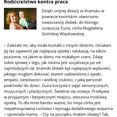
Rodzicielstwo kontra praca
Dzięki unijnej dotacji w Kramsku w
powiecie konińskim utworzono
nowoczesny żłobek, do którego
uczęszcza Zuzia, córka Magdaleny
Goińskiej-Więckowskiej.
– Zależało mi, aby miała kontakt z innymi dziećmi, chciałam
jej też zapewnić jak najlepszą opiekę i edukację, na takim
poziomie, na jakim w domu nie miałabym szans. Zdaję
sobie sprawę z tego, jak istotna jest socjalizacja już od
najmłodszych lat. Kramski żłobek był najlepszym wyborem,
jakiego mogłam dokonać. Jestem zadowolona z opieki,
empatii, cierpliwości i wielkiej czułości, z jaką personel
podchodzi do dzieci. Zuzia korzysta z zajęć sensorycznych,
muzycznych i plastycznych. Świetnie się rozwija. Przebywa
w przyjaznym i bezpiecznym miejscu, otoczona troskliwą
opieką. To dla mnie bardzo ważne, bo moja córka jest
niepełnosprawna ruchowo i wymaga dodatkowego wsparcia
– opowiada mama. – Czy na początku miałam obawy? Tak,