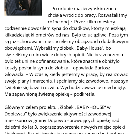
– Po urlopie macierzyńskim żona
chciała wrócić do pracy. Rozważaliśmy
różne opcje. Przez kilka miesięcy
codziennie dowoziłem syna do dziadków, którzy mieszkają
kilkadziesiąt kilometrów od nas. Było to uciążliwe. Poza tym
są już schorowani i nie chcieliśmy obciążać ich dodatkowymi
obowiązkami. Wybraliśmy żłobek „Baby-House”, bo
słyszeliśmy o nim wiele dobrych opinii. Nie bez znaczenia
było też unijne dofinansowanie, które znacznie obniżyło
koszty posłania syna do żłobka – opowiada Bartosz
Głowacki. – W czasie, kiedy jesteśmy w pracy, by realizować
swoje plany i marzenia, i spełniamy się zawodowo, nasz syn
świetnie się bawi i rozwija. Wychodzi zawsze uśmiechnięty.
Ma zapewnioną świetną opiekę – podkreśla.
Głównym celem projektu „Żłobek „BABY-HOUSE” w
Dopiewcu” było zwiększenie aktywności zawodowej
mieszkańców gminy Dopiewo sprawujących opiekę nad
dziećmi do lat 3, poprzez stworzenie nowych miejsc opieki
żłobkowej. Przedsięwzięcie ruszyło w czerwcu br. i potrwa