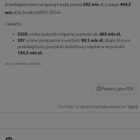
przedsiębiorcami na łączną kwotę ponad
502 mln
zł, z czego
404,2
mln
zł to środki WRPO 2014+ .
Zawarto:
2328
umów pożyczki o łącznej wartości ok.
403 mln zł,
397
umów poręczenia o wartości
99,1 mln zł
, dzięki którym
przedsiębiorcy pozyskali dodatkowy kapitał w wysokości
194,3 mln zł.
Dane z 28 kwietnia 2020 roku
.
Pobierz jako PDF
Czy treść na tej stronie była pomocna?
Zgłoś