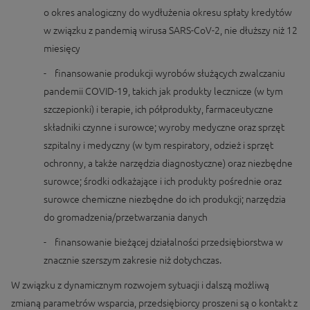
o okres analogiczny do wydłużenia okresu spłaty kredytów
w związku z pandemią wirusa SARS-CoV-2, nie dłuższy niż 12
miesięcy
- finansowanie produkcji wyrobów służących zwalczaniu
pandemii COVID-19, takich jak produkty lecznicze (w tym
szczepionki) i terapie, ich półprodukty, farmaceutyczne
składniki czynne i surowce; wyroby medyczne oraz sprzęt
szpitalny i medyczny (w tym respiratory, odzież i sprzęt
ochronny, a także narzędzia diagnostyczne) oraz niezbędne
surowce; środki odkażające i ich produkty pośrednie oraz
surowce chemiczne niezbędne do ich produkcji; narzędzia
do gromadzenia/przetwarzania danych
- finansowanie bieżącej działalności przedsiębiorstwa w
znacznie szerszym zakresie niż dotychczas.
W związku z dynamicznym rozwojem sytuacji i dalszą możliwą
zmianą parametrów wsparcia, przedsiębiorcy proszeni są o kontakt z