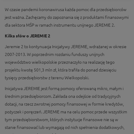
W czasie pandemii koronawirusa każda pomoc dla przedsiębiorców
jest ważna. Zachęcamy do zapoznania się z produktami finansowymi
dla sektora MŚP w ramach instrumentu unijnego JEREMIE 2.
Kilka słów o JEREMIE 2
Jeremie 2 to kontynuacja Inicjatywy JEREMIE, wdrażanej w okresie
2007-2013. W poprzednim rozdaniu funduszy unijnych
województwo wielkopolskie przeznaczyło na realizację tego
projektu kwotę 501,3 mln zł, która trafiła do ponad dziesięciu
tysięcy przedsiębiorstw z terenu Wielkopolski.
Inicjatywa JEREMIE jest formą pomocy oferowaną mikro, małym i
średnim przedsiębiorcom. Zakłada ona odejście od tradycyjnych
dotacji, na rzecz zwrotnej pomocy finansowej w formie kredytów,
pożyczek i poręczeń. JEREMIE ma na celu pomoc przede wszystkim
tym przedsiębiorstwom, których instytucje finansowe nie są w
stanie finansować lub wymagają od nich spełnienia dodatkowych,