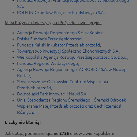
Fundusz Rozwoju i Promocji Województwa Wielkopolskiego
S.A.
POLFUND Fundusz Poręczeń Kredytowych S.A.
Mała Pożyczka Inwestycyjna i Pożyczka Inwestycyjna
Agencja Rozwoju Regionalnego S.A. w Koninie
,
Polska Fundacja Przedsiębiorczości
,
Fundacja Kaliski Inkubator Przedsiębiorczości
,
Towarzystwo Inwestycji Społeczno-Ekonomicznych S.A
.,
Wielkopolska Agencja Rozwoju Przedsiębiorczości Sp. z o.o.
,
Fundusz Regionu Wałbrzyskiego,
Agencja Rozwoju Regionalnego "AGROREG" S.A. w Nowej
Rudzie,
Stowarzyszenie Ostrowskie Centrum Wspierania
Przedsiębiorczości,
Dolnośląski Park Innowacji i Nauki S.A.
,
Unia Gospodarcza Regionu Śremskiego – Śremski Ośrodek
Wspierania Małej Przedsiębiorczości oraz Cech Rzemiosł
Różnych.
Liczby nie kłamią!
Jak dotąd, podpisano łącznie
2725
umów z wielkopolskimi