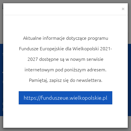
×
Aktualne informacje dotyczące programu
Nawigacja
Fundusze Europejskie dla Wielkopolski 2021-
Strona główna
Dowiedz się więcej o programie
Fundusze a koronawirus
2027 dostępne są w nowym serwisie
JEREMIE 2 – ułatwienia
internetowym pod poniższym adresem.
dla MŚP w związku z
Pamiętaj, zapisz się do newslettera.
pandemią
https://funduszeue.wielkopolskie.pl
07-05-2020
Działania promocyjne | Informacja | Promocja WRPO |
Fundusze a koronawirus