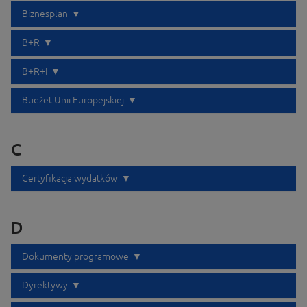
Biznesplan
B+R
B+R+I
Budżet Unii Europejskiej
C
Certyfikacja wydatków
D
Dokumenty programowe
Dyrektywy