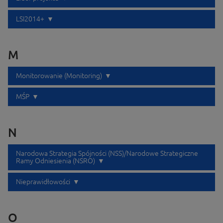
LSI2014+
M
Monitorowanie (Monitoring)
MŚP
N
Narodowa Strategia Spójności (NSS)/Narodowe Strategiczne
Ramy Odniesienia (NSRO)
Nieprawidłowości
O