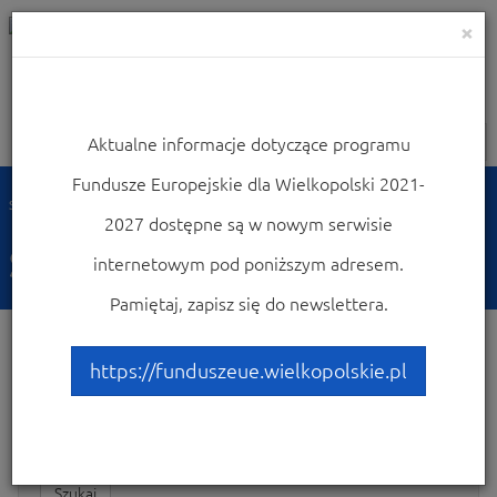
×
Aktualne informacje dotyczące programu
Nawigacja
Fundusze Europejskie dla Wielkopolski 2021-
Strona główna
Słownik
2027 dostępne są w nowym serwisie
Słownik
internetowym pod poniższym adresem.
Pamiętaj, zapisz się do newslettera.
https://funduszeue.wielkopolskie.pl
Wpisz szukany wyraz:
Szukaj