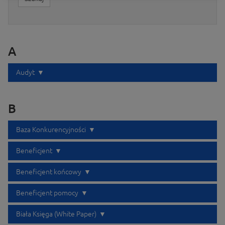
A
Audyt
B
Baza Konkurencyjności
Beneficjent
Beneficjent końcowy
Beneficjent pomocy
Biała Księga (White Paper)