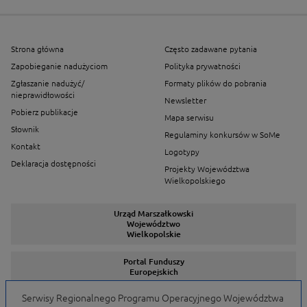
Strona główna
Często zadawane pytania
Zapobieganie nadużyciom
Polityka prywatności
Zgłaszanie nadużyć/
Formaty plików do pobrania
nieprawidłowości
Newsletter
Pobierz publikacje
Mapa serwisu
Słownik
Regulaminy konkursów w SoMe
Kontakt
Logotypy
Deklaracja dostępności
Projekty Województwa
Wielkopolskiego
Urząd Marszałkowski
Województwo
Wielkopolskie
Portal Funduszy
Europejskich
Serwisy Regionalnego Programu Operacyjnego Województwa