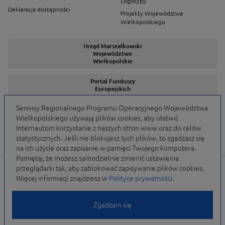
Logotypy
Deklaracja dostępności
Projekty Województwa
Wielkopolskiego
Urząd Marszałkowski
Województwo
Wielkopolskie
Portal Funduszy
Europejskich
Serwisy Regionalnego Programu Operacyjnego Województwa
Wielkopolskiego używają plików cookies, aby ułatwić
Serwisy Programów
Internautom korzystanie z naszych stron www oraz do celów
statystycznych. Jeśli nie blokujesz tych plików, to zgadzasz się
na ich użycie oraz zapisanie w pamięci Twojego komputera.
Pamiętaj, że możesz samodzielnie zmienić ustawienia
przeglądarki tak, aby zablokować zapisywanie plików cookies.
Portal finansowany przez Unię Europejską w ramach
Więcej informacji znajdziesz w
Polityce prywatności
.
WRPO 2007-2013 i WRPO 2014-2020 oraz budżet
Samorządu Województwa Wielkopolskiego
Zgadzam się