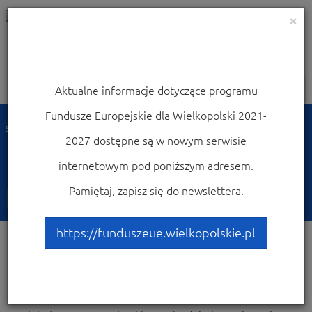
×
Aktualne informacje dotyczące programu
Nawigacja
Fundusze Europejskie dla Wielkopolski 2021-
Strona główna
Dowiedz się więcej o programie
2027 dostępne są w nowym serwisie
Dowiedz się więcej o
internetowym pod poniższym adresem.
programie
Pamiętaj, zapisz się do newslettera.
https://funduszeue.wielkopolskie.pl
Dowiedz się jak działa program, jakie instytucje go
realizują. Dowiedz się, jakie są inne możliwości dotowania