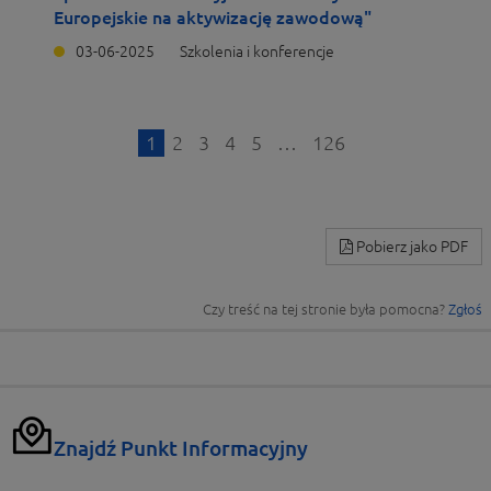
Europejskie na aktywizację zawodową"
03-06-2025
Szkolenia i konferencje
1
2
3
4
5
…
126
Pobierz jako PDF
Czy treść na tej stronie była pomocna?
Zgłoś
Znajdź Punkt Informacyjny