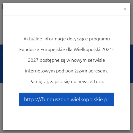
×
Aktualne informacje dotyczące programu
Nawigacja
Fundusze Europejskie dla Wielkopolski 2021-
Strona główna
Wiadomości
2027 dostępne są w nowym serwisie
Wiadomości
internetowym pod poniższym adresem.
Pamiętaj, zapisz się do newslettera.
https://funduszeue.wielkopolskie.pl
Dostępne
3128 wiadomości