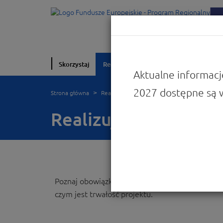
Skorzystaj
Realizuję projekt
O programie
W
Aktualne informacj
2027 dostępne są 
Strona główna
Realizuję projekt
Realizuję projekt
Poznaj obowiązki, które będziesz musiał wypełni
czym jest trwałość projektu.