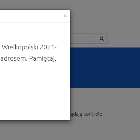
×
Szukaj:
 Wielkopolski 2021-
adresem. Pamiętaj,
 jakie wnioski składać, jak wyglądają kontrole i