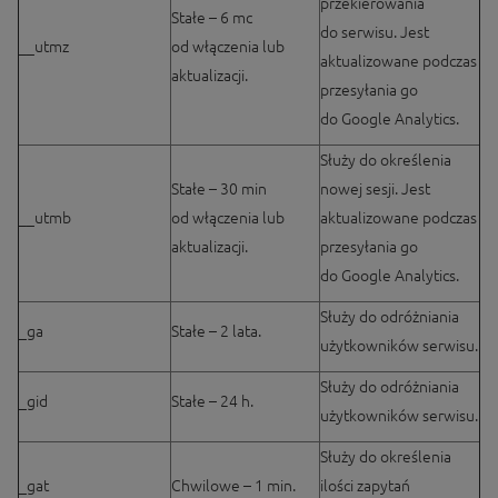
przekierowania
Stałe – 6 mc
do serwisu. Jest
__utmz
od włączenia lub
aktualizowane podczas
aktualizacji.
przesyłania go
do Google Analytics.
Służy do określenia
Stałe – 30 min
nowej sesji. Jest
__utmb
od włączenia lub
aktualizowane podczas
aktualizacji.
przesyłania go
do Google Analytics.
Służy do odróżniania
_ga
Stałe – 2 lata.
użytkowników serwisu.
Służy do odróżniania
_gid
Stałe – 24 h.
użytkowników serwisu.
Służy do określenia
_gat
Chwilowe – 1 min.
ilości zapytań