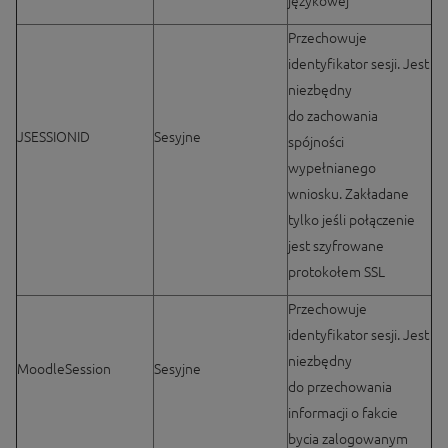
językowej
Przechowuje
identyfikator sesji. Jest
niezbędny
do zachowania
JSESSIONID
Sesyjne
spójności
wypełnianego
wniosku. Zakładane
tylko jeśli połączenie
jest szyfrowane
protokołem SSL
Przechowuje
identyfikator sesji. Jest
niezbędny
MoodleSession
Sesyjne
do przechowania
informacji o fakcie
bycia zalogowanym