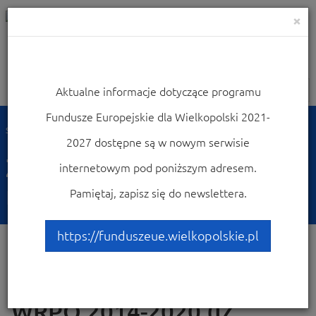
×
Aktualne informacje dotyczące programu
Nawigacja
Fundusze Europejskie dla Wielkopolski 2021-
Strona główna
Zgłaszanie nadużyć / nieprawidłowości
2027 dostępne są w nowym serwisie
Zgłaszanie nadużyć /
internetowym pod poniższym adresem.
nieprawidłowości
Pamiętaj, zapisz się do newslettera.
https://funduszeue.wielkopolskie.pl
Instytucja Zarządzająca
WRPO 2014-2020 (IZ