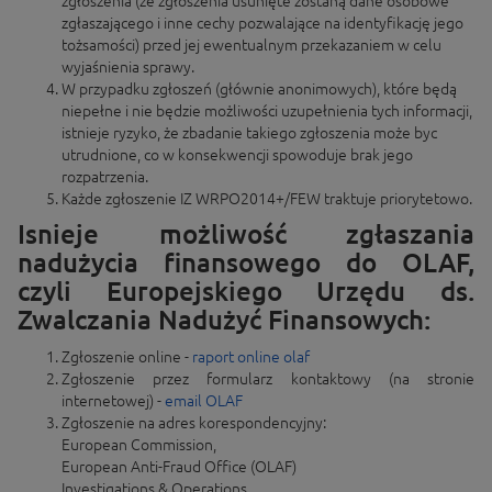
zgłoszenia (ze zgłoszenia usunięte zostaną dane osobowe
zgłaszającego i inne cechy pozwalające na identyfikację jego
tożsamości) przed jej ewentualnym przekazaniem w celu
wyjaśnienia sprawy.
W przypadku zgłoszeń (głównie anonimowych), które będą
niepełne i nie będzie możliwości uzupełnienia tych informacji,
istnieje ryzyko, że zbadanie takiego zgłoszenia może byc
utrudnione, co w konsekwencji spowoduje brak jego
rozpatrzenia.
Każde zgłoszenie IZ WRPO2014+/FEW traktuje priorytetowo.
Isnieje możliwość zgłaszania
nadużycia finansowego do OLAF,
czyli Europejskiego Urzędu ds.
Zwalczania Nadużyć Finansowych:
Zgłoszenie online -
raport online olaf
Zgłoszenie przez formularz kontaktowy (na stronie
internetowej) -
email OLAF
Zgłoszenie na adres korespondencyjny:
European Commission,
European Anti-Fraud Office (OLAF)
Investigations & Operations