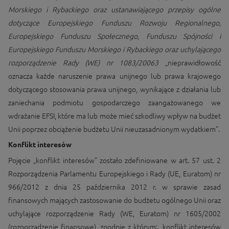
Morskiego i Rybackiego oraz ustanawiającego przepisy ogólne
dotyczące Europejskiego Funduszu Rozwoju Regionalnego,
Europejskiego Funduszu Społecznego, Funduszu Spójności i
Europejskiego Funduszu Morskiego i Rybackiego oraz uchylającego
rozporządzenie Rady (WE) nr 1083/20063
„nieprawidłowość
oznacza każde naruszenie prawa unijnego lub prawa krajowego
dotyczącego stosowania prawa unijnego, wynikające z działania lub
zaniechania podmiotu gospodarczego zaangażowanego we
wdrażanie EFSI, które ma lub może mieć szkodliwy wpływ na budżet
Unii poprzez obciążenie budżetu Unii nieuzasadnionym wydatkiem”.
Konflikt interesów
Pojęcie „konflikt interesów” zostało zdefiniowane w art. 57 ust. 2
Rozporządzenia Parlamentu Europejskiego i Rady (UE, Euratom) nr
966/2012 z dnia 25 października 2012 r. w sprawie zasad
finansowych mających zastosowanie do budżetu ogólnego Unii oraz
uchylające rozporządzenie Rady (WE, Euratom) nr 1605/2002
(rozporządzenie finansowe), zgodnie z którym: „konflikt interesów