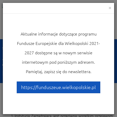
×
Aktualne informacje dotyczące programu
Nawigacja
Fundusze Europejskie dla Wielkopolski 2021-
Strona główna
Zapobieganie nadużyciom
2027 dostępne są w nowym serwisie
Zapobieganie
internetowym pod poniższym adresem.
nadużyciom
Pamiętaj, zapisz się do newslettera.
https://funduszeue.wielkopolskie.pl
DEKLARACJA
Instytucja Zarządzająca jest przeciwna wszelkim przejawom