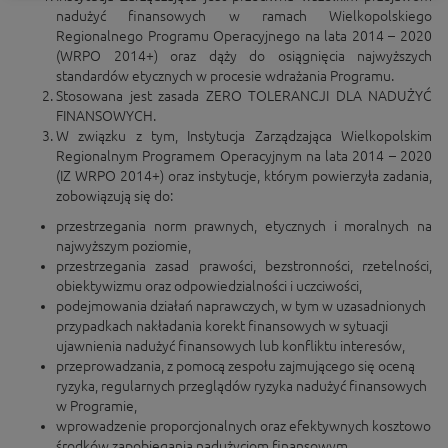
nadużyć finansowych w ramach Wielkopolskiego
Regionalnego Programu Operacyjnego na lata 2014 – 2020
(WRPO 2014+) oraz dąży do osiągnięcia najwyższych
standardów etycznych w procesie wdrażania Programu.
Stosowana jest zasada ZERO TOLERANCJI DLA NADUŻYĆ
FINANSOWYCH.
W związku z tym, Instytucja Zarządzająca Wielkopolskim
Regionalnym Programem Operacyjnym na lata 2014 – 2020
(IZ WRPO 2014+) oraz instytucje, którym powierzyła zadania,
zobowiązują się do:
przestrzegania norm prawnych, etycznych i moralnych na
najwyższym poziomie,
przestrzegania zasad prawości, bezstronności, rzetelności,
obiektywizmu oraz odpowiedzialności i uczciwości,
podejmowania działań naprawczych, w tym w uzasadnionych
przypadkach nakładania korekt finansowych w sytuacji
ujawnienia nadużyć finansowych lub konfliktu interesów,
przeprowadzania, z pomocą zespołu zajmującego się oceną
ryzyka, regularnych przeglądów ryzyka nadużyć finansowych
w Programie,
wprowadzenie proporcjonalnych oraz efektywnych kosztowo
środków zapobiegania nadużyciom finansowym,