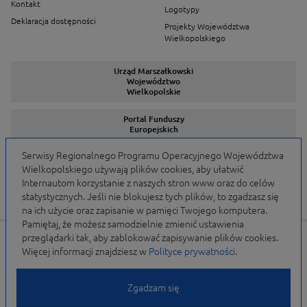
Kontakt
Logotypy
Deklaracja dostępności
Projekty Województwa
Wielkopolskiego
Urząd Marszałkowski
Województwo
Wielkopolskie
Portal Funduszy
Europejskich
Serwisy Regionalnego Programu Operacyjnego Województwa
Wielkopolskiego używają plików cookies, aby ułatwić
Serwisy Programów
Internautom korzystanie z naszych stron www oraz do celów
statystycznych. Jeśli nie blokujesz tych plików, to zgadzasz się
na ich użycie oraz zapisanie w pamięci Twojego komputera.
Pamiętaj, że możesz samodzielnie zmienić ustawienia
przeglądarki tak, aby zablokować zapisywanie plików cookies.
Portal finansowany przez Unię Europejską w ramach
Więcej informacji znajdziesz w
Polityce prywatności
.
WRPO 2007-2013 i WRPO 2014-2020 oraz budżet
Samorządu Województwa Wielkopolskiego
Zgadzam się