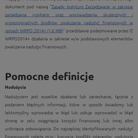
dokument pod nazwą "
Zasady Instytucji Zarządzającej w zakresie
zarządzania ryzykiem oraz wprowadzenia skutecznych i
proporcjonalnych środków zwalczania nadużyć finansowych w
ramach WRPO 2014+ (1.6 MB)
"
przedstawia podejmowane przez IZ
WRPO2014+ działania w zakresie w/w podstawowych elementów
zwalczania nadużyc finansowych.
Pomocne definicje
Nadużycia
Nadużyciem jest wszelkie działanie lub zaniechanie, łącznie z
podaniem błędnych informacji, które w sposób świadomy lub
lekkomyślny wprowadza w błąd lub usiłuje wprowadzić w błąd
stronę w celu osiągnięcia korzyści finansowej lub innej albo
uniknięcia zobowiązania. Do najczęściej identyfikowanych nadużyć
finansowych należą m.in.: korupcja, konflikt interesów, nadużycia