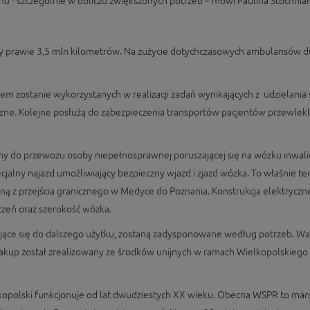
onu - szczególnie w obliczu zwiększonych potrzeb – mówi Paulina Stochni
ały prawie 3,5 mln kilometrów. Na zużycie dotychczasowych ambulansów 
m zostanie wykorzystanych w realizacji zadań wynikających z udzielani
Kolejne posłużą do zabezpieczenia transportów pacjentów przewlekle 
y do przewozu osoby niepełnosprawnej poruszającej się na wózku inwali
ecjalny najazd umożliwiający bezpieczny wjazd i zjazd wózka. To właśnie 
ą z przejścia granicznego w Medyce do Poznania. Konstrukcja elektrycz
zeń oraz szerokość wózka.
adające się do dalszego użytku, zostaną zadysponowane według potrzeb. 
Zakup został zrealizowany ze środków unijnych w ramach Wielkopolski
opolski funkcjonuje od lat dwudziestych XX wieku. Obecna WSPR to mars