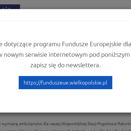
iadomości
Punkty Informacyjne
e dotyczące programu Fundusze Europejskie dla
w nowym serwisie internetowym pod poniższym 
 a koronawirus
zapisz się do newslettera.
. 15 nowych pojazdów dla
https://funduszeue.wielkopolskie.pl
ja WRPO | Fundusze a koronawirus
izując wymianę ambulansów dla naszej Wojewódzkiej Stacji Pogotowia Ratu