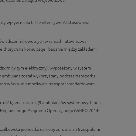
ałek, Członek Zarządu Województwa.
duży wpływ miała także intensywność stosowania
a świadczeń zdrowotnych w ramach ratownictwa
chorych na konsultacje i badania między zakładami
dzkim (w tym elektryczny), wyposażony w system
ten ambulans został wykorzystany podczas transportu
nego wózka uniemożliwiała transport standardowym
Wartość łączna karetek (9 ambulansów systemowych oraz
ego Regionalnego Programu Operacyjnego (WRPO 2014-
załkowska jednostka ochrony zdrowia, z 26 zespołami