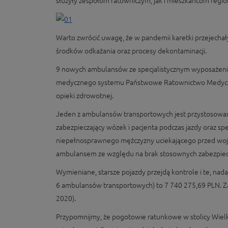
służyły zespołom ratowniczym, jak i mieszkańcom regi
Warto zwrócić uwagę, że w pandemii karetki przejech
środków odkażania oraz procesy dekontaminacji.
9 nowych ambulansów ze specjalistycznym wyposażenie
medycznego systemu Państwowe Ratownictwo Medyczne. 
opieki zdrowotnej.
Jeden z ambulansów transportowych jest przystosowan
zabezpieczający wózek i pacjenta podczas jazdy oraz sp
niepełnosprawnego mężczyzny uciekającego przed wojn
ambulansem ze względu na brak stosownych zabezpiec
Wymieniane, starsze pojazdy przejdą kontrole i te, n
6 ambulansów transportowych) to 7 740 275,69 PLN. 
2020).
Przypomnijmy, że pogotowie ratunkowe w stolicy Wielk