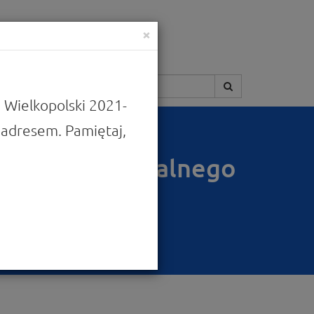
×
Szukaj:
 Wielkopolski 2021-
adresem. Pamiętaj,
i FEW 2021-2027
ozwoju Regionalnego