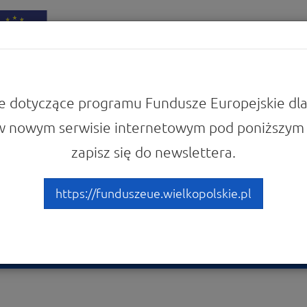
iadomości
Punkty Informacyjne
e dotyczące programu Fundusze Europejskie dla
w nowym serwisie internetowym pod poniższym 
 Europejskie dla Wielkopolski 2021-2027
Zapoznaj się z prawem i dokumentam
zapisz się do newslettera.
 Europejskiego Funduszu R
ójności (FS)
https://funduszeue.wielkopolskie.pl