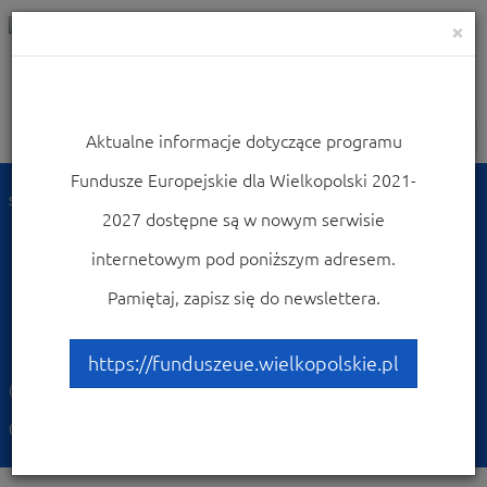
×
Aktualne informacje dotyczące programu
Nawigacja
Fundusze Europejskie dla Wielkopolski 2021-
Strona główna
Dowiedz się więcej o programie
2027 dostępne są w nowym serwisie
Fundusze Europejskie dla Wielkopolski 2021-2027
Zapoznaj się z prawem i dokumentami FEW 2021-2027
internetowym pod poniższym adresem.
Rozporządzenie ws.
Pamiętaj, zapisz się do newslettera.
Interreg
https://funduszeue.wielkopolskie.pl
(PDF, 17513 kb)
09.03.2023 11:43