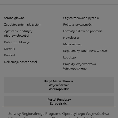
Strona główna
Często zadawane pytania
Zapobieganie nadużyciom
Polityka prywatności
Zgłaszanie nadużyć/
Formaty plików do pobrania
nieprawidłowości
Newsletter
Pobierz publikacje
Mapa serwisu
Słownik
Regulaminy konkursów w SoMe
Kontakt
Logotypy
Deklaracja dostępności
Projekty Województwa
Wielkopolskiego
Urząd Marszałkowski
Województwo
Wielkopolskie
Portal Funduszy
Europejskich
Serwisy Regionalnego Programu Operacyjnego Województwa