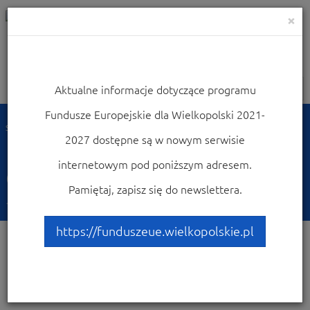
×
Aktualne informacje dotyczące programu
Nawigacja
Fundusze Europejskie dla Wielkopolski 2021-
Strona główna
Dowiedz się więcej o programie
Promocja programu
2027 dostępne są w nowym serwisie
Monitor Wielkopolski
internetowym pod poniższym adresem.
Czytaj nowy Monitor
Pamiętaj, zapisz się do newslettera.
17-02-2022
Działania promocyjne | Promocja WRPO
https://funduszeue.wielkopolskie.pl
Dwie strony promujące Wielkopolski Regionalny Program
Operacyjny na lata 2014-2020 ukazały się na łamach „Monitora