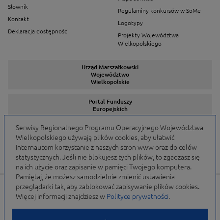
Słownik
Regulaminy konkursów w SoMe
Kontakt
Logotypy
Deklaracja dostępności
Projekty Województwa
Wielkopolskiego
Urząd Marszałkowski
Województwo
Wielkopolskie
Portal Funduszy
Europejskich
Serwisy Regionalnego Programu Operacyjnego Województwa
Wielkopolskiego używają plików cookies, aby ułatwić
Serwisy Programów
Internautom korzystanie z naszych stron www oraz do celów
statystycznych. Jeśli nie blokujesz tych plików, to zgadzasz się
na ich użycie oraz zapisanie w pamięci Twojego komputera.
Pamiętaj, że możesz samodzielnie zmienić ustawienia
przeglądarki tak, aby zablokować zapisywanie plików cookies.
Portal finansowany przez Unię Europejską w ramach
Więcej informacji znajdziesz w
Polityce prywatności
.
WRPO 2007-2013 i WRPO 2014-2020 oraz budżet
Samorządu Województwa Wielkopolskiego