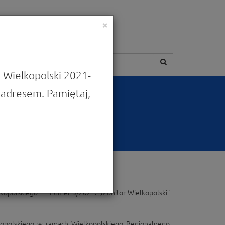
×
Szukaj:
 Wielkopolski 2021-
adresem. Pamiętaj,
lkopolskiego” – numer 3/2021. „Monitor Wielkopolski”
lkopolskiego w ramach Wielkopolskiego Regionalnego