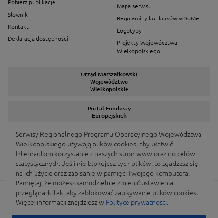
Pobierz publikacje
Mapa serwisu
Słownik
Regulaminy konkursów w SoMe
Kontakt
Logotypy
Deklaracja dostępności
Projekty Województwa
Wielkopolskiego
Urząd Marszałkowski
Województwo
Wielkopolskie
Portal Funduszy
Europejskich
Serwisy Regionalnego Programu Operacyjnego Województwa
Wielkopolskiego używają plików cookies, aby ułatwić
Serwisy Programów
Internautom korzystanie z naszych stron www oraz do celów
statystycznych. Jeśli nie blokujesz tych plików, to zgadzasz się
na ich użycie oraz zapisanie w pamięci Twojego komputera.
Pamiętaj, że możesz samodzielnie zmienić ustawienia
przeglądarki tak, aby zablokować zapisywanie plików cookies.
Portal finansowany przez Unię Europejską w ramach
Więcej informacji znajdziesz w
Polityce prywatności
.
WRPO 2007-2013 i WRPO 2014-2020 oraz budżet
Samorządu Województwa Wielkopolskiego