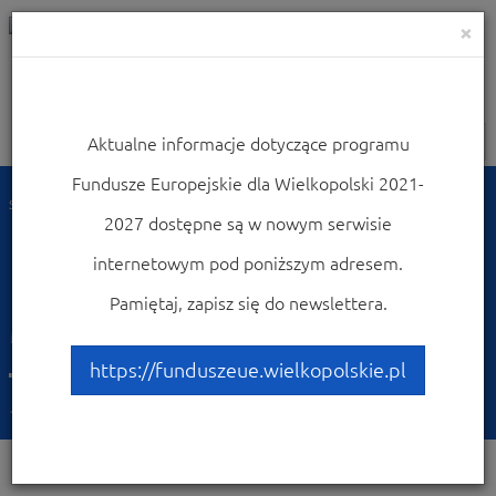
×
Aktualne informacje dotyczące programu
Nawigacja
Fundusze Europejskie dla Wielkopolski 2021-
Strona główna
Dowiedz się więcej o programie
Promocja programu
2027 dostępne są w nowym serwisie
Monitor Wielkopolski
internetowym pod poniższym adresem.
Promocja WRPO w
Pamiętaj, zapisz się do newslettera.
Monitorze Wielkopolskim
– grudzień 2015
https://funduszeue.wielkopolskie.pl
11-12-2015
Działania promocyjne | Promocja WRPO