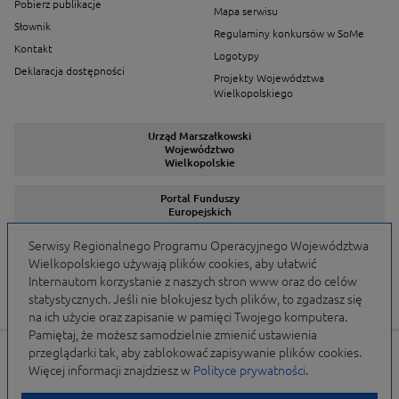
Pobierz publikacje
Mapa serwisu
Słownik
Regulaminy konkursów w SoMe
Kontakt
Logotypy
Deklaracja dostępności
Projekty Województwa
Wielkopolskiego
Urząd Marszałkowski
Województwo
Wielkopolskie
Portal Funduszy
Europejskich
Serwisy Regionalnego Programu Operacyjnego Województwa
Wielkopolskiego używają plików cookies, aby ułatwić
Serwisy Programów
Internautom korzystanie z naszych stron www oraz do celów
statystycznych. Jeśli nie blokujesz tych plików, to zgadzasz się
na ich użycie oraz zapisanie w pamięci Twojego komputera.
Pamiętaj, że możesz samodzielnie zmienić ustawienia
przeglądarki tak, aby zablokować zapisywanie plików cookies.
Portal finansowany przez Unię Europejską w ramach
Więcej informacji znajdziesz w
Polityce prywatności
.
WRPO 2007-2013 i WRPO 2014-2020 oraz budżet
Samorządu Województwa Wielkopolskiego