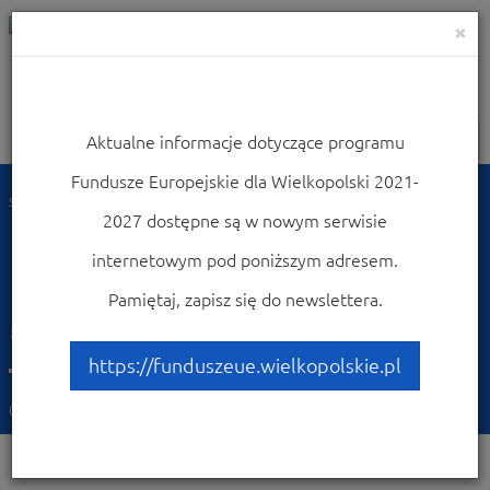
×
Aktualne informacje dotyczące programu
Nawigacja
Fundusze Europejskie dla Wielkopolski 2021-
Strona główna
Dowiedz się więcej o programie
Promocja programu
2027 dostępne są w nowym serwisie
Monitor Wielkopolski
internetowym pod poniższym adresem.
Promocja WRPO w
Pamiętaj, zapisz się do newslettera.
Monitorze Wielkopolskim
– październik 2015
https://funduszeue.wielkopolskie.pl
09-10-2015
Działania promocyjne | Promocja WRPO