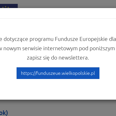
iadomości
Punkty Informacyjne
e dotyczące programu Fundusze Europejskie dla
w nowym serwisie internetowym pod poniższym 
 się z prawem i dokumentami
zapisz się do newslettera.
 (2016 rok)
https://funduszeue.wielkopolskie.pl
ok)