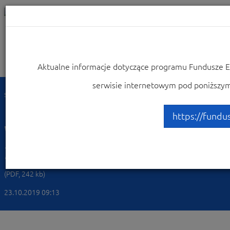
Aktualne informacje dotyczące programu Fundusze E
Nawigacja
serwisie internetowym pod poniższym 
Strona główna
Dowiedz się więcej o programie
Zapoznaj się z prawem i dokumentami
https://fundu
Wytyczne_w_zakresie_pro
2020
(PDF, 242 kb)
23.10.2019 09:13