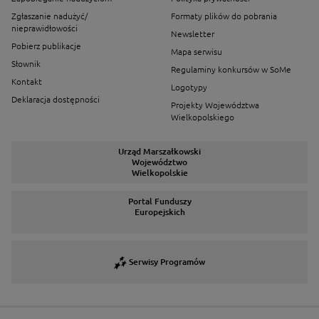
Zgłaszanie nadużyć/
Formaty plików do pobrania
nieprawidłowości
Newsletter
Pobierz publikacje
Mapa serwisu
Słownik
Regulaminy konkursów w SoMe
Kontakt
Logotypy
Deklaracja dostępności
Projekty Województwa
Wielkopolskiego
Urząd Marszałkowski
Województwo
Wielkopolskie
Portal Funduszy
Europejskich
Serwisy Programów