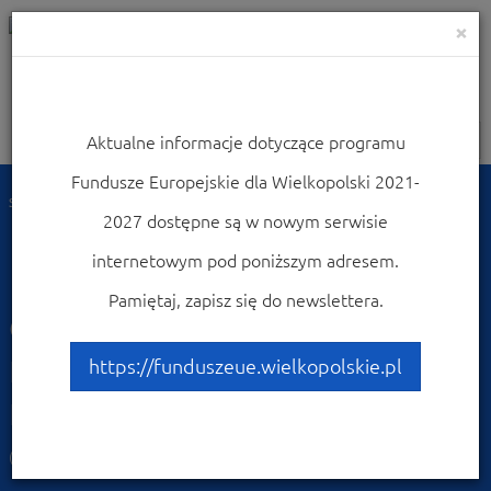
×
Aktualne informacje dotyczące programu
Nawigacja
Fundusze Europejskie dla Wielkopolski 2021-
Strona główna
Dowiedz się więcej o programie
2027 dostępne są w nowym serwisie
Zapoznaj się z prawem i dokumentami
internetowym pod poniższym adresem.
Rozporządzenie
Pamiętaj, zapisz się do newslettera.
delegowane Komisji (UE)
nr 480_2014 z dnia 3
https://funduszeue.wielkopolskie.pl
marca 2014 r.
(PDF, 666 kb)