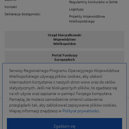
Regulaminy konkursów w SoMe
Kontakt
Logotypy
Deklaracja dostępności
Projekty Województwa
Wielkopolskiego
Urząd Marszałkowski
Województwo
Wielkopolskie
Portal Funduszy
Europejskich
Serwisy Regionalnego Programu Operacyjnego Województwa
Wielkopolskiego używają plików cookies, aby ułatwić
Serwisy Programów
Internautom korzystanie z naszych stron www oraz do celów
statystycznych. Jeśli nie blokujesz tych plików, to zgadzasz się
na ich użycie oraz zapisanie w pamięci Twojego komputera.
Pamiętaj, że możesz samodzielnie zmienić ustawienia
przeglądarki tak, aby zablokować zapisywanie plików cookies.
Portal finansowany przez Unię Europejską w ramach
Więcej informacji znajdziesz w
Polityce prywatności
.
WRPO 2007-2013 i WRPO 2014-2020 oraz budżet
Samorządu Województwa Wielkopolskiego
Zgadzam się