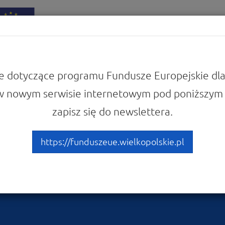
iadomości
Punkty Informacyjne
e dotyczące programu Fundusze Europejskie dla
w nowym serwisie internetowym pod poniższym 
 się z prawem i dokumentami
zapisz się do newslettera.
a projektów do Wykazu Pr
w ramach trybu pozakonku
https://funduszeue.wielkopolskie.pl
gionalnego Programu Opera
014+)