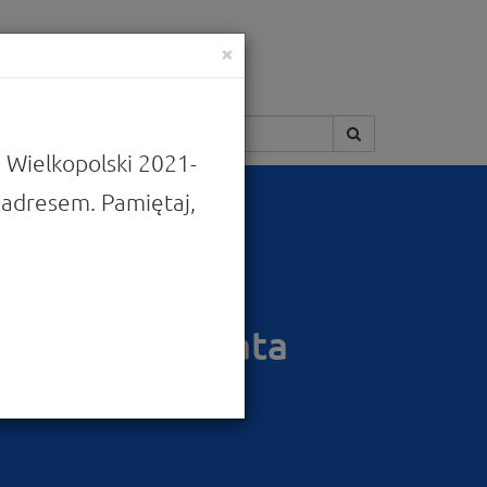
×
Szukaj:
 Wielkopolski 2021-
adresem. Pamiętaj,
ojektów
rsowego
cyjnego na lata