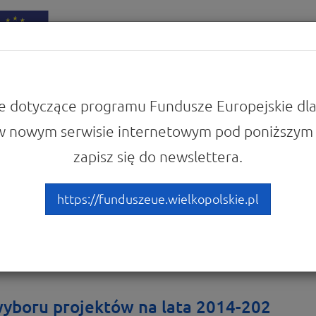
iadomości
Punkty Informacyjne
e dotyczące programu Fundusze Europejskie dla
w nowym serwisie internetowym pod poniższym 
 się z prawem i dokumentami
zapisz się do newslettera.
 trybów wyboru projektów 
https://funduszeue.wielkopolskie.pl
yboru projektów na lata 2014-202