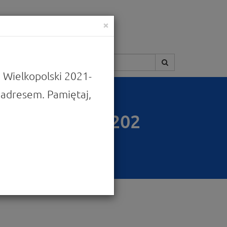
×
Szukaj:
 Wielkopolski 2021-
adresem. Pamiętaj,
na lata 2014-202