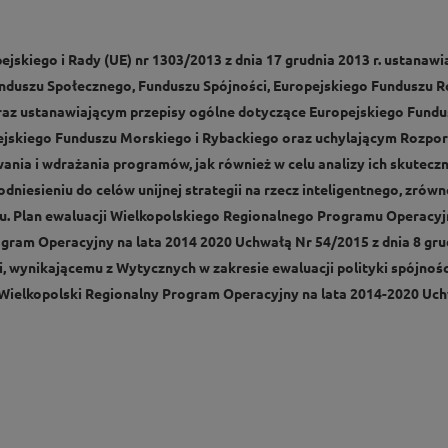
ejskiego i Rady (UE) nr 1303/2013 z dnia 17 grudnia 2013 r. ustana
nduszu Społecznego, Funduszu Spójności, Europejskiego Funduszu R
raz ustanawiającym przepisy ogólne dotyczące Europejskiego Fundu
ejskiego Funduszu Morskiego i Rybackiego oraz uchylającym Rozpor
ania i wdrażania programów, jak również w celu analizy ich skutec
odniesieniu do celów unijnej strategii na rzecz inteligentnego, zr
u. Plan ewaluacji Wielkopolskiego Regionalnego Programu Operacyjn
ram Operacyjny na lata 2014 2020 Uchwałą Nr 54/2015 z dnia 8 grudn
 wynikającemu z Wytycznych w zakresie ewaluacji polityki spójnośc
Wielkopolski Regionalny Program Operacyjny na lata 2014-2020 Uchw