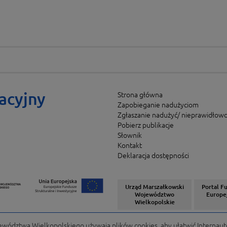
acyjny
Strona główna
Zapobieganie nadużyciom
Zgłaszanie nadużyć/ nieprawidłowo
Pobierz publikacje
Słownik
Kontakt
Deklaracja dostępności
Urząd Marszałkowski
Portal F
Województwo
Europe
Wielkopolskie
ództwa Wielkopolskiego używają plików cookies, aby ułatwić Internaut