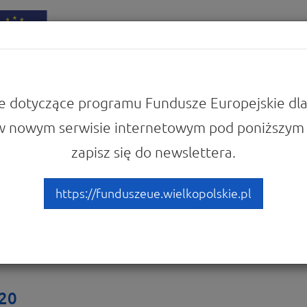
iadomości
Punkty Informacyjne
e dotyczące programu Fundusze Europejskie dla
w nowym serwisie internetowym pod poniższym 
 się z prawem i dokumentami
zapisz się do newslettera.
O 2014-2020
https://funduszeue.wielkopolskie.pl
20