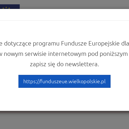
iadomości
Punkty Informacyjne
e dotyczące programu Fundusze Europejskie dla
w nowym serwisie internetowym pod poniższym 
zapisz się do newslettera.
 żądanej strony.
https://funduszeue.wielkopolskie.pl