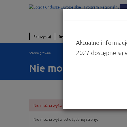
Skorzystaj
Realizuję projekt
O programie
W
Aktualne informacj
2027 dostępne są 
Strona główna
Nie można wyświetlić
Nie można wyświetlić żądanej strony.
Nie można wyświetlić żądanej strony.