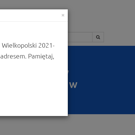
×
Szukaj:
 Wielkopolski 2021-
adresem. Pamiętaj,
rzedszkolną w
 informacyjne w