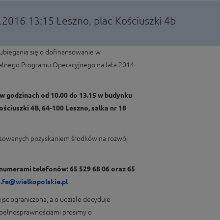
2.2016 13:15
Leszno, plac Kościuszki 4b
 ubiegania się o dofinansowanie w
nalnego Programu Operacyjnego na lata 2014-
. w godzinach od 10.00 do 13.15 w budynku
ściuszki 4B, 64-100 Leszno, salka nr 18
resowanych pozyskaniem środków na rozwój
numerami telefonów: 65 529 68 06 oraz 65
.fe@wielkopolskie.pl
ejsc ograniczona, a o udziale decyduje
epełnosprawnościami prosimy o