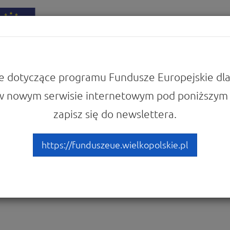
iadomości
Punkty Informacyjne
e dotyczące programu Fundusze Europejskie dla
w nowym serwisie internetowym pod poniższym 
zapisz się do newslettera.
 Europejskie na edukację p
e Regionalnym - spotkanie
https://funduszeue.wielkopolskie.pl