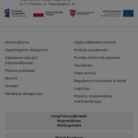
61-714 Poznań, al. Niepodległości 34
Strona główna
Często zadawane pytania
Zapobieganie nadużyciom
Polityka prywatności
Zgłaszanie nadużyć/
Formaty plików do pobrania
nieprawidłowości
Newsletter
Pobierz publikacje
Mapa serwisu
Słownik
Regulaminy konkursów w SoMe
Kontakt
Logotypy
Deklaracja dostępności
Projekty Województwa
Wielkopolskiego
Urząd Marszałkowski
Województwo
Wielkopolskie
Portal Funduszy