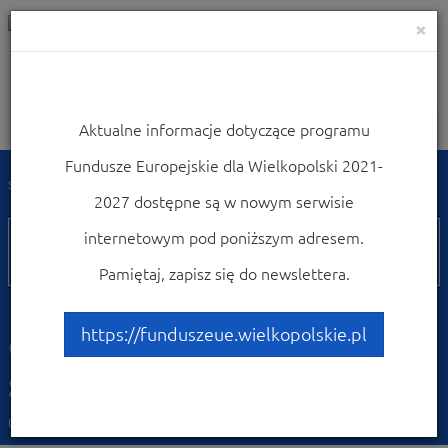
×
Aktualne informacje dotyczące programu
Nawigacja
Fundusze Europejskie dla Wielkopolski 2021-
Strona główna
Weź udział w konferencjach i szkoleniach
2027 dostępne są w nowym serwisie
17
internetowym pod poniższym adresem.
lutego
Pamiętaj, zapisz się do newslettera.
Fundusze Europejskie na
edukację przedszkolną -
https://funduszeue.wielkopolskie.pl
szkolenie w Pile
02.02.2016 14:01