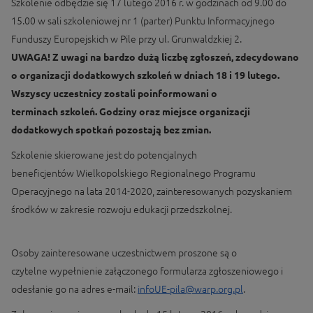
Szkolenie odbędzie się 17 lutego 2016 r. w godzinach od 9.00 do
15.00 w sali szkoleniowej nr 1 (parter) Punktu Informacyjnego
Funduszy Europejskich w Pile przy ul. Grunwaldzkiej 2.
UWAGA!
Z uwagi na bardzo dużą liczbę zgłoszeń, zdecydowano
o organizacji dodatkowych szkoleń w dniach 18 i 19 lutego.
Wszyscy uczestnicy zostali poinformowani o
terminach szkoleń. Godziny oraz miejsce organizacji
dodatkowych spotkań pozostają bez zmian.
Szkolenie skierowane jest do potencjalnych
beneficjentów Wielkopolskiego Regionalnego Programu
Operacyjnego na lata 2014-2020, zainteresowanych pozyskaniem
środków w zakresie rozwoju edukacji przedszkolnej.
Osoby zainteresowane uczestnictwem proszone są o
czytelne wypełnienie załączonego formularza zgłoszeniowego i
odesłanie go na adres e-mail:
infoUE-pila@warp.org.pl
.