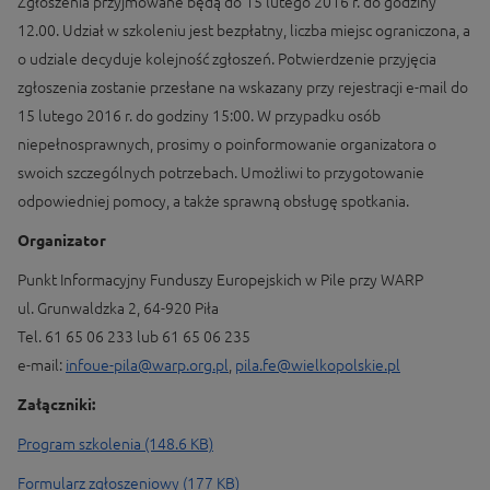
Zgłoszenia przyjmowane będą do 15 lutego 2016 r. do godziny
12.00. Udział w szkoleniu jest bezpłatny, liczba miejsc ograniczona, a
o udziale decyduje kolejność zgłoszeń. Potwierdzenie przyjęcia
zgłoszenia zostanie przesłane na wskazany przy rejestracji e-mail do
15 lutego 2016 r. do godziny 15:00. W przypadku osób
niepełnosprawnych, prosimy o poinformowanie organizatora o
swoich szczególnych potrzebach. Umożliwi to przygotowanie
odpowiedniej pomocy, a także sprawną obsługę spotkania.
Organizator
Punkt Informacyjny Funduszy Europejskich w Pile przy WARP
ul. Grunwaldzka 2, 64-920 Piła
Tel. 61 65 06 233 lub 61 65 06 235
e-mail:
infoue-pila@warp.org.pl
,
pila.fe@wielkopolskie.pl
Załączniki:
Program szkolenia (148.6 KB)
Formularz zgłoszeniowy (177 KB)