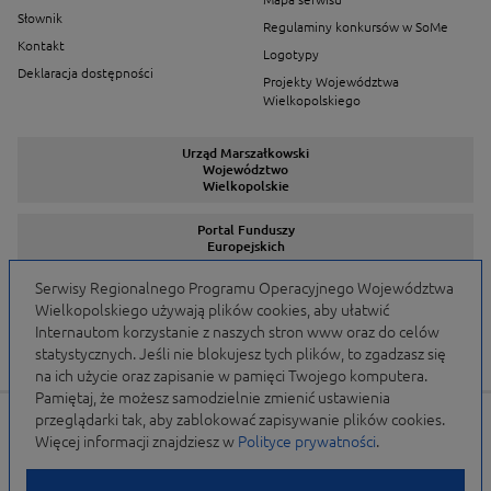
Słownik
Regulaminy konkursów w SoMe
Kontakt
Logotypy
Deklaracja dostępności
Projekty Województwa
Wielkopolskiego
Urząd Marszałkowski
Województwo
Wielkopolskie
Portal Funduszy
Europejskich
Serwisy Regionalnego Programu Operacyjnego Województwa
Wielkopolskiego używają plików cookies, aby ułatwić
Serwisy Programów
Internautom korzystanie z naszych stron www oraz do celów
statystycznych. Jeśli nie blokujesz tych plików, to zgadzasz się
na ich użycie oraz zapisanie w pamięci Twojego komputera.
Pamiętaj, że możesz samodzielnie zmienić ustawienia
przeglądarki tak, aby zablokować zapisywanie plików cookies.
Portal finansowany przez Unię Europejską w ramach
Więcej informacji znajdziesz w
Polityce prywatności
.
WRPO 2007-2013 i WRPO 2014-2020 oraz budżet
Samorządu Województwa Wielkopolskiego