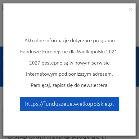
×
Aktualne informacje dotyczące programu
Nawigacja
Fundusze Europejskie dla Wielkopolski 2021-
Strona główna
2027 dostępne są w nowym serwisie
Wystąpił błąd
internetowym pod poniższym adresem.
Pamiętaj, zapisz się do newslettera.
https://funduszeue.wielkopolskie.pl
Wystąpił błąd
Wystąpił błąd wewnętrzny serwera. Jeśli sytacja będzie się
powtarzać, skontaktuj się z administratorem serwisu.