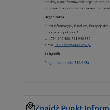
prosimy o poinformowanie organizatora o s
odpowiedniej pomocy oraz zapewni sprawną
Organizator
Punkt Informacyjny Funduszy Europejskich 
ul. Zacisze 2 pokój nr 3
tel.: 791 940 480, 791 940 580
e-mail
PIFE.Kalisz@euro.ctiw.pl
Załącznik
Program spotkania (510.4 KB)
Znajdź Punkt Inform