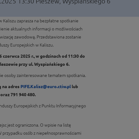
6.2025 13:30
Pleszew, Wyspiańskiego 6
 Kaliszu zaprasza na bezpłatne spotkanie
ienie aktualnych informacji o możliwościach
ywizację zawodową. Przedstawiona zostanie
uszy Europejskich w Kaliszu.
6 czerwca 2025 r., w godzinach od 11:30 do
eszewie przy ul. Wyspiańskiego 6.
kie osoby zainteresowane tematem spotkania.
ą na adres
PIFE.Kalisz@euro.ctiw.pl
lub
oraz 791 940 480.
Funduszy Europejskich z Punktu Informacyjnego
jsc jest ograniczona. O wpisie na listę
 W przypadku osób z niepełnosprawnościami