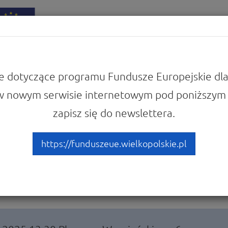
iadomości
Punkty Informacyjne
e dotyczące programu Fundusze Europejskie dla
w nowym serwisie internetowym pod poniższym 
zapisz się do newslettera.
e informacyjne w Pleszewi
kie na aktywizację zawodo
https://funduszeue.wielkopolskie.pl