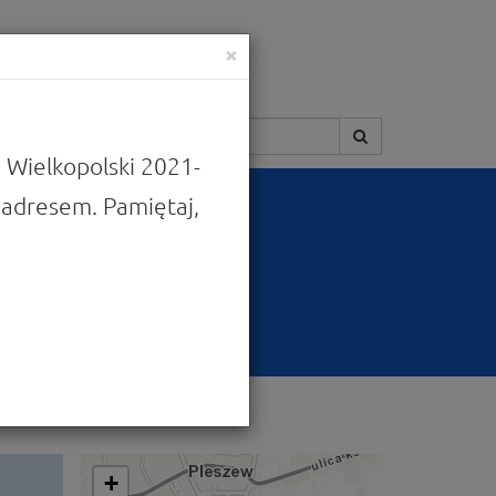
×
Szukaj:
 Wielkopolski 2021-
adresem. Pamiętaj,
e „Fundusze
wą”
+