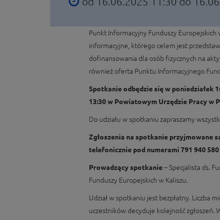
od 16.06.2025 11:30 do 16.0
Punkt Informacyjny Funduszy Europejskich w
informacyjne, którego celem jest przedstaw
dofinansowania dla osób fizycznych na akt
również oferta Punktu Informacyjnego Fund
Spotkanie odbędzie się w poniedziałek 1
13:30 w Powiatowym Urzędzie Pracy w Pl
Do udziału w spotkaniu zapraszamy wszyst
Zgłoszenia na spotkanie przyjmowane s
telefonicznie pod numerami 791 940 580 
Prowadzący spotkanie
– Specjalista ds. 
Funduszy Europejskich w Kaliszu.
Udział w spotkaniu jest bezpłatny. Liczba mie
uczestników decyduje kolejność zgłoszeń.