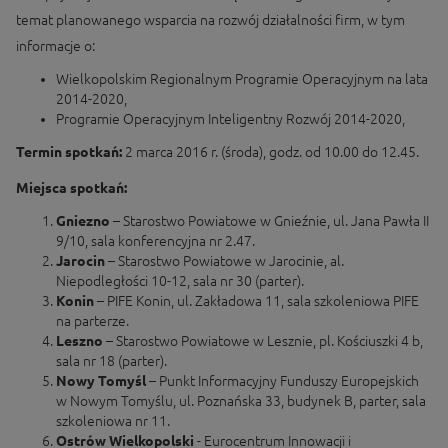
temat planowanego wsparcia na rozwój działalności firm, w tym
informacje o:
Wielkopolskim Regionalnym Programie Operacyjnym na lata
2014-2020,
Programie Operacyjnym Inteligentny Rozwój 2014-2020,
Termin spotkań:
2 marca 2016 r. (środa), godz. od 10.00 do 12.45.
Miejsca spotkań:
Gniezno
– Starostwo Powiatowe w Gnieźnie, ul. Jana Pawła II
9/10, sala konferencyjna nr 2.47.
Jarocin
– Starostwo Powiatowe w Jarocinie, al.
Niepodległości 10-12, sala nr 30 (parter).
Konin
– PIFE Konin, ul. Zakładowa 11, sala szkoleniowa PIFE
na parterze.
Leszno
– Starostwo Powiatowe w Lesznie, pl. Kościuszki 4 b,
sala nr 18 (parter).
Nowy Tomyśl
– Punkt Informacyjny Funduszy Europejskich
w Nowym Tomyślu, ul. Poznańska 33, budynek B, parter, sala
szkoleniowa nr 11.
Ostrów Wielkopolski
- Eurocentrum Innowacji i