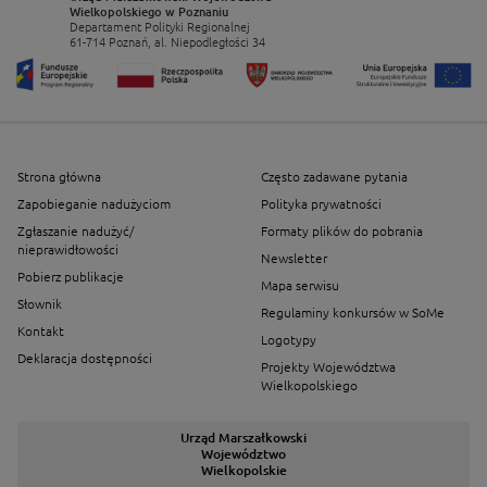
Wielkopolskiego w Poznaniu
Departament Polityki Regionalnej
61-714 Poznań, al. Niepodległości 34
Strona główna
Często zadawane pytania
Zapobieganie nadużyciom
Polityka prywatności
Zgłaszanie nadużyć/
Formaty plików do pobrania
nieprawidłowości
Newsletter
Pobierz publikacje
Mapa serwisu
Słownik
Regulaminy konkursów w SoMe
Kontakt
Logotypy
Deklaracja dostępności
Projekty Województwa
Wielkopolskiego
Urząd Marszałkowski
Województwo
Wielkopolskie