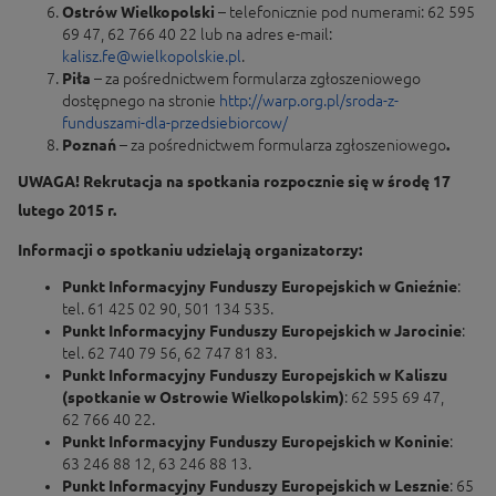
Ostrów Wielkopolski
– telefonicznie pod numerami: 62 595
69 47, 62 766 40 22 lub na adres e-mail:
kalisz.fe@wielkopolskie.pl
.
Piła
– za pośrednictwem formularza zgłoszeniowego
dostępnego na stronie
http://warp.org.pl/sroda-z-
funduszami-dla-przedsiebiorcow/
Poznań
– za pośrednictwem formularza zgłoszeniowego
.
UWAGA! Rekrutacja na spotkania rozpocznie się w środę 17
lutego 2015 r.
Informacji o spotkaniu udzielają organizatorzy:
Punkt Informacyjny Funduszy Europejskich w Gnieźnie
:
tel. 61 425 02 90, 501 134 535.
Punkt Informacyjny Funduszy Europejskich w Jarocinie
:
tel. 62 740 79 56, 62 747 81 83.
Punkt Informacyjny Funduszy Europejskich w Kaliszu
(spotkanie w Ostrowie Wielkopolskim)
: 62 595 69 47,
62 766 40 22.
Punkt Informacyjny Funduszy Europejskich w Koninie
:
63 246 88 12, 63 246 88 13.
Punkt Informacyjny Funduszy Europejskich w Lesznie
: 65