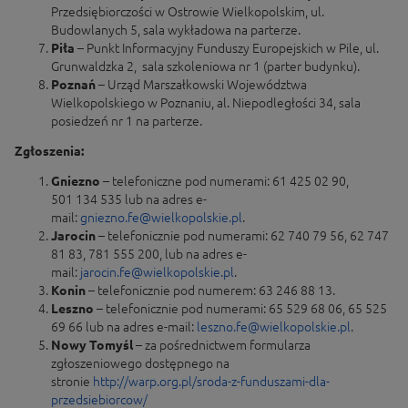
Przedsiębiorczości w Ostrowie Wielkopolskim, ul.
Budowlanych 5, sala wykładowa na parterze.
Piła
– Punkt Informacyjny Funduszy Europejskich w Pile, ul.
Grunwaldzka 2, sala szkoleniowa nr 1 (parter budynku).
Poznań
– Urząd Marszałkowski Województwa
Wielkopolskiego w Poznaniu, al. Niepodległości 34, sala
posiedzeń nr 1 na parterze.
Zgłoszenia:
Gniezno
– telefoniczne pod numerami: 61 425 02 90,
501 134 535 lub na adres e-
mail:
gniezno.fe@wielkopolskie.pl
.
Jarocin
– telefonicznie pod numerami: 62 740 79 56, 62 747
81 83, 781 555 200, lub na adres e-
mail:
jarocin.fe@wielkopolskie.pl
.
Konin
– telefonicznie pod numerem: 63 246 88 13.
Leszno
– telefonicznie pod numerami: 65 529 68 06, 65 525
69 66 lub na adres e-mail:
leszno.fe@wielkopolskie.pl
.
Nowy Tomyśl
– za pośrednictwem formularza
zgłoszeniowego dostępnego na
stronie
http://warp.org.pl/sroda-z-funduszami-dla-
przedsiebiorcow/