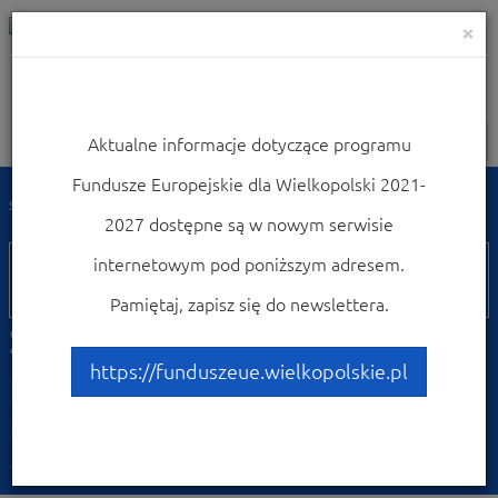
×
Aktualne informacje dotyczące programu
Nawigacja
Fundusze Europejskie dla Wielkopolski 2021-
Strona główna
Weź udział w konferencjach i szkoleniach
2027 dostępne są w nowym serwisie
02
internetowym pod poniższym adresem.
marca
Pamiętaj, zapisz się do newslettera.
Środa z funduszami dla
przedsiębiorstw na
https://funduszeue.wielkopolskie.pl
rozwój
15.02.2016 14:28