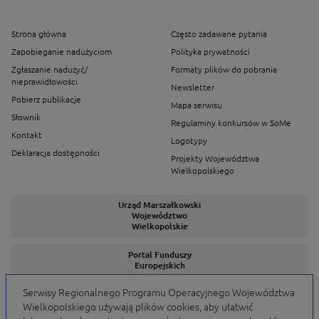
Strona główna
Często zadawane pytania
Zapobieganie nadużyciom
Polityka prywatności
Zgłaszanie nadużyć/
Formaty plików do pobrania
nieprawidłowości
Newsletter
Pobierz publikacje
Mapa serwisu
Słownik
Regulaminy konkursów w SoMe
Kontakt
Logotypy
Deklaracja dostępności
Projekty Województwa
Wielkopolskiego
Urząd Marszałkowski
Województwo
Wielkopolskie
Portal Funduszy
Europejskich
Serwisy Regionalnego Programu Operacyjnego Województwa
Wielkopolskiego używają plików cookies, aby ułatwić
Serwisy Programów