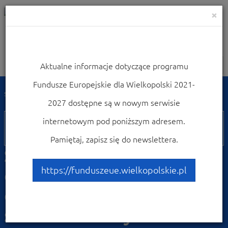
×
Aktualne informacje dotyczące programu
Nawigacja
Fundusze Europejskie dla Wielkopolski 2021-
Strona główna
Weź udział w konferencjach i szkoleniach
2027 dostępne są w nowym serwisie
03
internetowym pod poniższym adresem.
lutego
Pamiętaj, zapisz się do newslettera.
Środa z funduszami na
edukację, infrastrukturę
https://funduszeue.wielkopolskie.pl
edukacyjną oraz
szkolnictwo wyższe