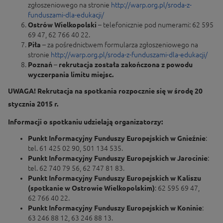
zgłoszeniowego na stronie
http://warp.org.pl/sroda-z-
funduszami-dla-edukacji/
Ostrów Wielkopolski
– telefonicznie pod numerami: 62 595
69 47, 62 766 40 22.
Piła
– za pośrednictwem formularza zgłoszeniowego na
stronie
http://warp.org.pl/sroda-z-funduszami-dla-edukacji/
Poznań
–
rekrutacja została zakończona z powodu
wyczerpania limitu miejsc.
UWAGA! Rekrutacja na spotkania rozpocznie się w środę 20
stycznia 2015 r.
Informacji o spotkaniu udzielają organizatorzy:
Punkt Informacyjny Funduszy Europejskich w Gnieźnie
:
tel. 61 425 02 90, 501 134 535.
Punkt Informacyjny Funduszy Europejskich w Jarocinie
:
tel. 62 740 79 56, 62 747 81 83.
Punkt Informacyjny Funduszy Europejskich w Kaliszu
(spotkanie w Ostrowie Wielkopolskim)
: 62 595 69 47,
62 766 40 22.
Punkt Informacyjny Funduszy Europejskich w Koninie
:
63 246 88 12, 63 246 88 13.