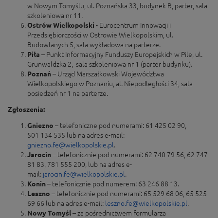
w Nowym Tomyślu, ul. Poznańska 33, budynek B, parter, sala
szkoleniowa nr 11.
Ostrów Wielkopolski
- Eurocentrum Innowacji i
Przedsiębiorczości w Ostrowie Wielkopolskim, ul.
Budowlanych 5, sala wykładowa na parterze.
Piła
– Punkt Informacyjny Funduszy Europejskich w Pile, ul.
Grunwaldzka 2, sala szkoleniowa nr 1 (parter budynku).
Poznań
– Urząd Marszałkowski Województwa
Wielkopolskiego w Poznaniu, al. Niepodległości 34, sala
posiedzeń nr 1 na parterze.
Zgłoszenia:
Gniezno
– telefoniczne pod numerami: 61 425 02 90,
501 134 535 lub na adres e-mail:
gniezno.fe@wielkopolskie.pl
.
Jarocin
– telefonicznie pod numerami: 62 740 79 56, 62 747
81 83, 781 555 200, lub na adres e-
mail:
jarocin.fe@wielkopolskie.pl
.
Konin
– telefonicznie pod numerem: 63 246 88 13.
Leszno
– telefonicznie pod numerami: 65 529 68 06, 65 525
69 66 lub na adres e-mail:
leszno.fe@wielkopolskie.pl
.
Nowy Tomyśl
– za pośrednictwem formularza