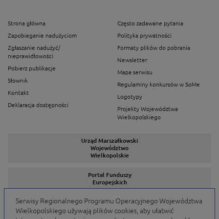
Strona główna
Często zadawane pytania
Zapobieganie nadużyciom
Polityka prywatności
Zgłaszanie nadużyć/
Formaty plików do pobrania
nieprawidłowości
Newsletter
Pobierz publikacje
Mapa serwisu
Słownik
Regulaminy konkursów w SoMe
Kontakt
Logotypy
Deklaracja dostępności
Projekty Województwa
Wielkopolskiego
Urząd Marszałkowski
Województwo
Wielkopolskie
Portal Funduszy
Europejskich
Serwisy Regionalnego Programu Operacyjnego Województwa
Wielkopolskiego używają plików cookies, aby ułatwić
Serwisy Programów