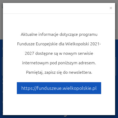
×
Aktualne informacje dotyczące programu
Nawigacja
Fundusze Europejskie dla Wielkopolski 2021-
Strona główna
Weź udział w konferencjach i szkoleniach
2027 dostępne są w nowym serwisie
03
internetowym pod poniższym adresem.
lutego
Pamiętaj, zapisz się do newslettera.
Środa z funduszami na
edukację, infrastrukturę
https://funduszeue.wielkopolskie.pl
edukacyjną oraz
szkolnictwo wyższe