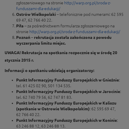
zgłoszeniowego na stronie
http://warp.org.pl/sroda-z-
funduszami-dla-edukacji/
Ostrów Wielkopolski
– telefonicznie pod numerami: 62 595
69 47, 62 766 40 22.
Piła
– za pośrednictwem formularza zgłoszeniowego na
stronie
http://warp.org.pl/sroda-z-funduszami-dla-edukacji/
Poznań
–
rekrutacja została zakończona z powodu
wyczerpania limitu miejsc.
UWAGA! Rekrutacja na spotkania rozpocznie się w środę 20
stycznia 2015 r.
Informacji o spotkaniu udzielają organizatorzy:
Punkt Informacyjny Funduszy Europejskich w Gnieźnie
:
tel. 61 425 02 90, 501 134 535.
Punkt Informacyjny Funduszy Europejskich w Jarocinie
:
tel. 62 740 79 56, 62 747 81 83.
Punkt Informacyjny Funduszy Europejskich w Kaliszu
(spotkanie w Ostrowie Wielkopolskim)
: 62 595 69 47,
62 766 40 22.
Punkt Informacyjny Funduszy Europejskich w Koninie
:
63 246 88 12, 63 246 88 13.