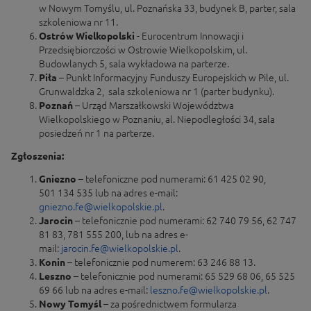
w Nowym Tomyślu, ul. Poznańska 33, budynek B, parter, sala
szkoleniowa nr 11.
Ostrów Wielkopolski
- Eurocentrum Innowacji i
Przedsiębiorczości w Ostrowie Wielkopolskim, ul.
Budowlanych 5, sala wykładowa na parterze.
Piła
– Punkt Informacyjny Funduszy Europejskich w Pile, ul.
Grunwaldzka 2, sala szkoleniowa nr 1 (parter budynku).
Poznań
– Urząd Marszałkowski Województwa
Wielkopolskiego w Poznaniu, al. Niepodległości 34, sala
posiedzeń nr 1 na parterze.
Zgłoszenia:
Gniezno
– telefoniczne pod numerami: 61 425 02 90,
501 134 535 lub na adres e-mail:
gniezno.fe@wielkopolskie.pl
.
Jarocin
– telefonicznie pod numerami: 62 740 79 56, 62 747
81 83, 781 555 200, lub na adres e-
mail:
jarocin.fe@wielkopolskie.pl
.
Konin
– telefonicznie pod numerem: 63 246 88 13.
Leszno
– telefonicznie pod numerami: 65 529 68 06, 65 525
69 66 lub na adres e-mail:
leszno.fe@wielkopolskie.pl
.
Nowy Tomyśl
– za pośrednictwem formularza