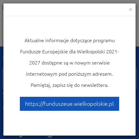
×
Aktualne informacje dotyczące programu
Nawigacja
Fundusze Europejskie dla Wielkopolski 2021-
Strona główna
Weź udział w konferencjach i szkoleniach
2027 dostępne są w nowym serwisie
11
internetowym pod poniższym adresem.
lutego
Pamiętaj, zapisz się do newslettera.
Szkolenie on-line z
działania 10.7
https://funduszeue.wielkopolskie.pl
Infrastruktura na rzecz
aktywnego