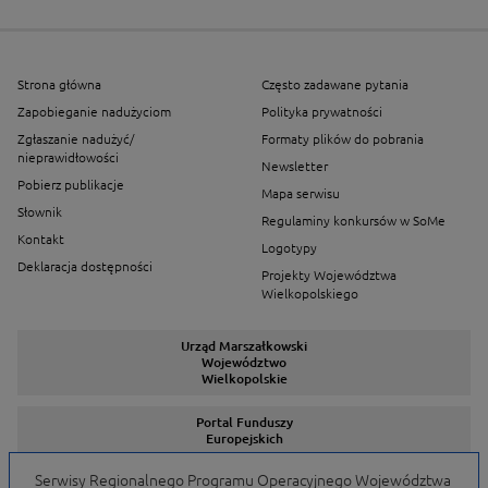
Strona główna
Często zadawane pytania
Zapobieganie nadużyciom
Polityka prywatności
Zgłaszanie nadużyć/
Formaty plików do pobrania
nieprawidłowości
Newsletter
Pobierz publikacje
Mapa serwisu
Słownik
Regulaminy konkursów w SoMe
Kontakt
Logotypy
Deklaracja dostępności
Projekty Województwa
Wielkopolskiego
Urząd Marszałkowski
Województwo
Wielkopolskie
Portal Funduszy
Europejskich
Serwisy Regionalnego Programu Operacyjnego Województwa