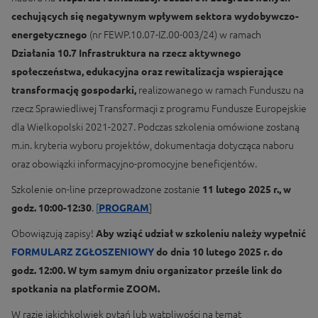
cechujących się negatywnym wpływem sektora wydobywczo-
energetycznego
(nr FEWP.10.07-IZ.00-003/24) w ramach
Działania 10.7 Infrastruktura na rzecz aktywnego
społeczeństwa, edukacyjna oraz rewitalizacja wspierające
transformację gospodarki,
realizowanego w ramach Funduszu na
rzecz Sprawiedliwej Transformacji z programu Fundusze Europejskie
dla Wielkopolski 2021-2027. Podczas szkolenia omówione zostaną
m.in. kryteria wyboru projektów, dokumentacja dotycząca naboru
oraz obowiązki informacyjno-promocyjne beneficjentów.
Szkolenie on-line przeprowadzone zostanie
11 lutego 2025 r., w
godz. 10:00-12:30
.
[
PROGRAM
]
Obowiązują zapisy!
Aby wziąć udział w szkoleniu należy wypełnić
FORMULARZ ZGŁOSZENIOWY
do dnia 10 lutego 2025 r. do
godz. 12:00. W tym samym dniu organizator prześle link do
spotkania na platformie ZOOM.
W razie jakichkolwiek pytań lub wątpliwości na temat