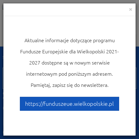
×
Aktualne informacje dotyczące programu
Nawigacja
Fundusze Europejskie dla Wielkopolski 2021-
Strona główna
Weź udział w konferencjach i szkoleniach
2027 dostępne są w nowym serwisie
05
internetowym pod poniższym adresem.
lutego
Pamiętaj, zapisz się do newslettera.
Szkolenie on-line z
działania 9.2 Edukacja
https://funduszeue.wielkopolskie.pl
przedszkolna, ogólna
oraz kształcenie