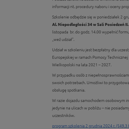
informacji nt. procedury naboru i oceny pro
Szkolenie odbędzie się w poniedziałek 2 gr
Al. Niepodległości 34 w Sali Posiedzeń II
listopada br. do godz. 14.00 wypełnić formu
„weź udział”.
Udział w szkoleniu jest bezpłatny dla ucze
Europejskiej w ramach Pomocy Technicznej
Wielkopolski na lata 2021 – 2027.
W przypadku osób z niepełnosprawnościami
swoich potrzebach. Umożliwi to przygotow
obsługę spotkania.
W razie dojazdu samochodem osobowym inf
jedynie na ulicach w pobliżu – nie posiada
uczestników.
program szkolenia 2 grudnia 2024 r. (549.3 