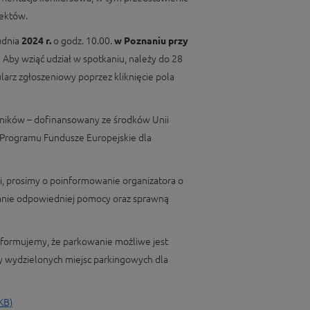
jektów.
udnia
2024 r.
o godz. 10.00.
w Poznaniu przy
.
Aby wziąć udział w spotkaniu, należy do 28
larz zgłoszeniowy poprzez kliknięcie pola
stników – dofinansowany ze środków Unii
 Programu Fundusze Europejskie dla
, prosimy o poinformowanie organizatora o
anie odpowiedniej pomocy oraz sprawną
ormujemy, że parkowanie możliwe jest
my wydzielonych miejsc parkingowych dla
KB)