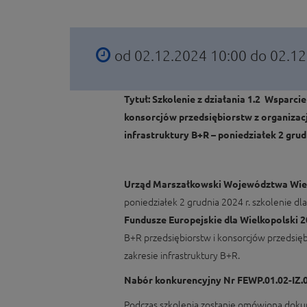
od 02.12.2024 10:00 do 02.1
Tytuł: Szkolenie z działania 1.2
Wsparcie 
konsorcjów przedsiębiorstw z organizac
infrastruktury B+R – poniedziałek 2 grudn
Urząd Marszałkowski Województwa Wie
poniedziałek 2 grudnia 2024 r. szkolenie d
Fundusze Europejskie dla Wielkopolski 
B+R przedsiębiorstw i konsorcjów przedsię
zakresie infrastruktury B+R.
Nabór konkurencyjny
Nr FEWP.01.02-IZ.
Podczas szkolenia zostanie omówiona doku