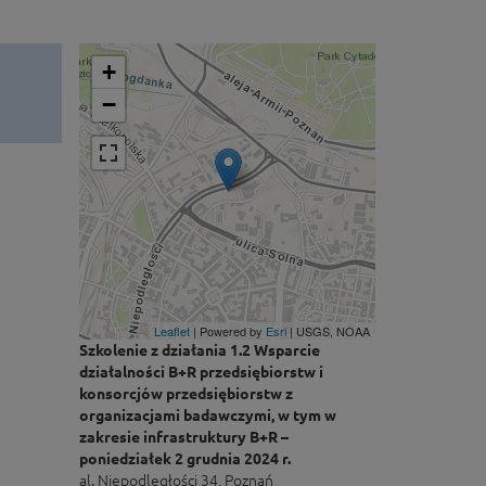
+
−
Leaflet
| Powered by
Esri
|
USGS, NOAA
Szkolenie z działania 1.2 Wsparcie
działalności B+R przedsiębiorstw i
konsorcjów przedsiębiorstw z
organizacjami badawczymi, w tym w
zakresie infrastruktury B+R –
poniedziałek 2 grudnia 2024 r.
al. Niepodległości 34, Poznań