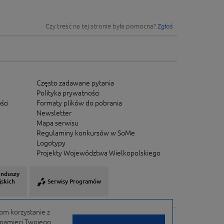
Czy treść na tej stronie była pomocna?
Zgłoś
Często zadawane pytania
Polityka prywatności
ści
Formaty plików do pobrania
Newsletter
Mapa serwisu
Regulaminy konkursów w SoMe
Logotypy
Projekty Województwa Wielkopolskiego
unduszy
jskich
Serwisy Programów
om korzystanie z
w pamięci Twojego