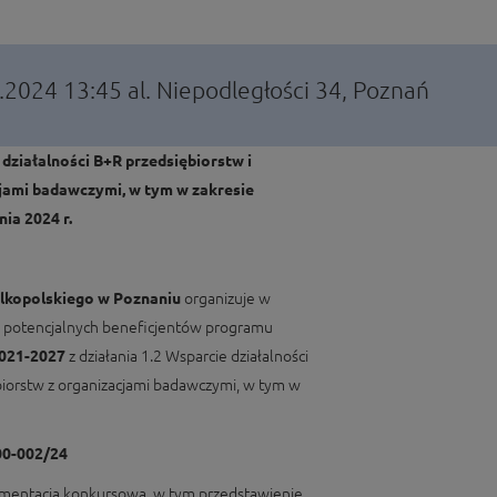
2.2024 13:45
al. Niepodległości 34, Poznań
działalności B+R przedsiębiorstw i
jami badawczymi, w tym w zakresie
ia 2024 r.
lkopolskiego w Poznaniu
organizuje w
la potencjalnych beneficjentów programu
2021-2027
z działania 1.2 Wsparcie działalności
biorstw z organizacjami badawczymi, w tym w
00-002/24
mentacja konkursowa, w tym przedstawienie