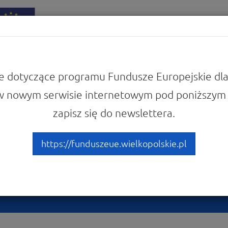
iadomości
Punkty Informacyjne
e dotyczące programu Fundusze Europejskie dla
w nowym serwisie internetowym pod poniższym 
zapisz się do newslettera.
 z działania 1.2 Wsparcie d
biorstw i konsorcjów przeds
https://funduszeue.wielkopolskie.pl
cjami badawczymi, w tym w
ktury B+R – poniedziałek 2 