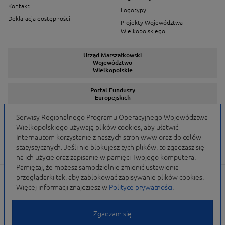
Kontakt
Logotypy
Deklaracja dostępności
Projekty Województwa
Wielkopolskiego
Urząd Marszałkowski
Województwo
Wielkopolskie
Portal Funduszy
Europejskich
Serwisy Regionalnego Programu Operacyjnego Województwa
Wielkopolskiego używają plików cookies, aby ułatwić
Serwisy Programów
Internautom korzystanie z naszych stron www oraz do celów
statystycznych. Jeśli nie blokujesz tych plików, to zgadzasz się
na ich użycie oraz zapisanie w pamięci Twojego komputera.
Pamiętaj, że możesz samodzielnie zmienić ustawienia
przeglądarki tak, aby zablokować zapisywanie plików cookies.
Portal finansowany przez Unię Europejską w ramach
Więcej informacji znajdziesz w
Polityce prywatności
.
WRPO 2007-2013 i WRPO 2014-2020 oraz budżet
Samorządu Województwa Wielkopolskiego
Zgadzam się