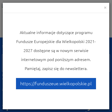
×
Aktualne informacje dotyczące programu
Nawigacja
Fundusze Europejskie dla Wielkopolski 2021-
Strona główna
Weź udział w konferencjach i szkoleniach
2027 dostępne są w nowym serwisie
24
internetowym pod poniższym adresem.
sierpnia
Pamiętaj, zapisz się do newslettera.
Szkolenie online
„Zarządzanie
https://funduszeue.wielkopolskie.pl
rewitalizacją i włączenie
społeczności lokalnej we