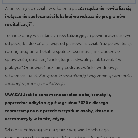
Zapraszamy do udziału w szkoleniu pt.
„Zarządzanie rewitalizacją
i włączenie społeczności lokalnej we wdrażanie programów
rewitalizacji”
.
To mieszkańcy w działaniach rewitalizacyjnych powinni uczestniczyć
od początku do końca, a więc od planowania działań aż po ewaluację
i ocenę programu. Lokalne społeczności muszą mieć poczucie
sprawczości, dostrzec, że ich głos jest słyszalny. Jak to zrobić w
praktyce? Odpowiedź poznamy podczas dwóch dwudniowych
szkoleń online pt.
Zarządzanie rewitalizacją i włączenie społeczności
lokalnej w procesy rewitalizacji
.
UWAGA!
Jest to ponowione szkolenie z tej tematyki,
poprzednie odbyło się już w grudniu 2020 r. dlatego
zapraszamy na nie przede wszystkim osoby, które nie
uczestniczyły w tamtej edycji.
Szkolenia odbywają się dla gmin z woj. wielkopolskiego
uczestniczących w projekcie "
Wzmacnianie zdolności gmin do