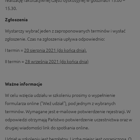
realizację fakultatywnej części dyskusyjnej w godzinach 15:00 –
15.30.
Zgłoszenia
Wystarczy wybrać jeden z zaproponowanych terminów i wysłać
zgłoszenie. Czas na zgłoszenia upływa odpowiednio:
I termin =
20 sierpnia 2021
(do końca dnia).
II termin =
28 września 2021
(do końca dnia)
Ważne informacje
W celu wzięcia udziału w szkoleniu prosimy o wypełnienie
formularza online ("Weź udział"), pod jednym z wybranych
terminów. Wymagane jest e-mailowe potwierdzenie rejestracji. W
odpowiedzi otrzymają Państwo potwierdzenie uczestnictwa oraz w
drugiej wiadomości link do spotkania online.
Udział w szkoleniu jest bezpłatny. Liczba miejsc jest ograniczona. O