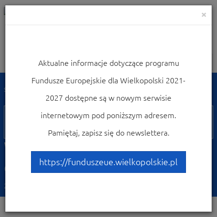
×
Aktualne informacje dotyczące programu
Nawigacja
Fundusze Europejskie dla Wielkopolski 2021-
Strona główna
Weź udział w konferencjach i szkoleniach
2027 dostępne są w nowym serwisie
28
internetowym pod poniższym adresem.
listopada
Pamiętaj, zapisz się do newslettera.
Warsztat "Rewitalizacja w
działaniu" w Koninie
https://funduszeue.wielkopolskie.pl
20.11.2017 10:00