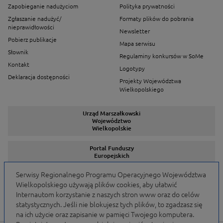
Zapobieganie nadużyciom
Polityka prywatności
Zgłaszanie nadużyć/
Formaty plików do pobrania
nieprawidłowości
Newsletter
Pobierz publikacje
Mapa serwisu
Słownik
Regulaminy konkursów w SoMe
Kontakt
Logotypy
Deklaracja dostępności
Projekty Województwa
Wielkopolskiego
Urząd Marszałkowski
Województwo
Wielkopolskie
Portal Funduszy
Europejskich
Serwisy Regionalnego Programu Operacyjnego Województwa
Wielkopolskiego używają plików cookies, aby ułatwić
Serwisy Programów
Internautom korzystanie z naszych stron www oraz do celów
statystycznych. Jeśli nie blokujesz tych plików, to zgadzasz się
na ich użycie oraz zapisanie w pamięci Twojego komputera.