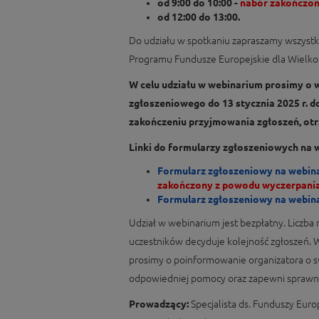
od 9:00 do 10:00 -
nabór zakończon
od 12:00 do 13:00.
Do udziału w spotkaniu zapraszamy wszyst
Programu Fundusze Europejskie dla Wielko
W celu udziału w webinarium prosimy o w
zgłoszeniowego do 13 stycznia 2025 r. d
zakończeniu przyjmowania zgłoszeń, otr
Linki do formularzy zgłoszeniowych na 
Formularz zgłoszeniowy na webina
zakończony z powodu wyczerpania 
Formularz zgłoszeniowy na webina
Udział w webinarium jest bezpłatny. Liczba m
uczestników decyduje kolejność zgłoszeń.
prosimy o poinformowanie organizatora o s
odpowiedniej pomocy oraz zapewni sprawną
Prowadzący:
Specjalista ds. Funduszy Eur