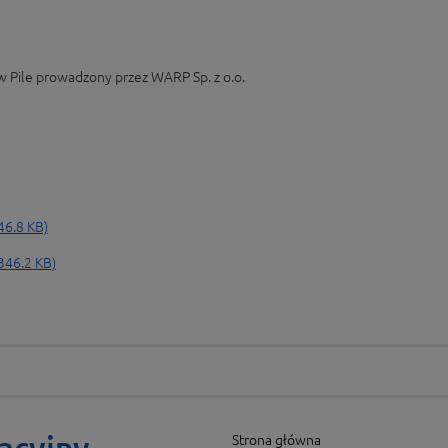
w Pile prowadzony przez WARP Sp. z o.o.
46.8 KB)
346.2 KB)
Strona główna