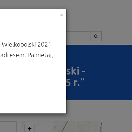
×
Szukaj:
 Wielkopolski 2021-
adresem. Pamiętaj,
la Wielkopolski -
kwartale 2025 r.”
+