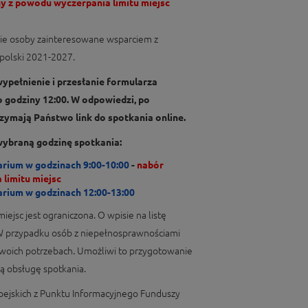
y z powodu wyczerpania limitu miejsc
kie osoby zainteresowane wsparciem z
polski 2021-2027.
ypełnienie i przesłanie formularza
o godziny 12:00. W odpowiedzi, po
zymają Państwo link do spotkania online.
wybraną godzinę spotkania:
rium w godzinach 9:00-10:00
-
nabór
limitu miejsc
rium w godzinach 12:00-13:00
iejsc jest ograniczona. O wpisie na listę
 W przypadku osób z niepełnosprawnościami
woich potrzebach. Umożliwi to przygotowanie
 obsługę spotkania.
opejskich z Punktu Informacyjnego Funduszy