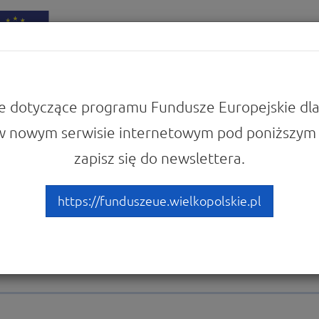
iadomości
Punkty Informacyjne
e dotyczące programu Fundusze Europejskie dla
w nowym serwisie internetowym pod poniższym 
zapisz się do newslettera.
um „Fundusze Europejskie d
ane działania w pierwszym 
https://funduszeue.wielkopolskie.pl