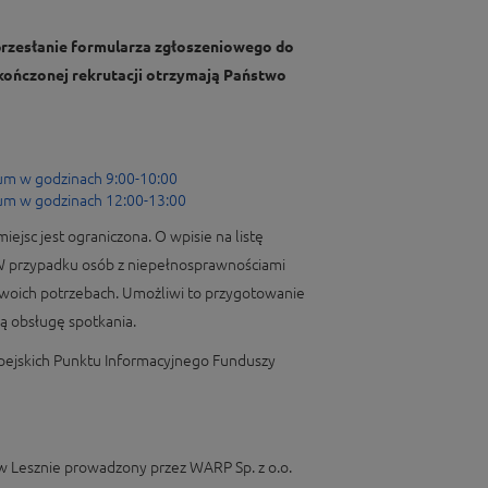
przesłanie formularza zgłoszeniowego do
zakończonej rekrutacji otrzymają Państwo
um w godzinach 9:00-10:00
um w godzinach 12:00-13:00
iejsc jest ograniczona. O wpisie na listę
 W przypadku osób z niepełnosprawnościami
woich potrzebach. Umożliwi to przygotowanie
 obsługę spotkania.
opejskich Punktu Informacyjnego Funduszy
w Lesznie prowadzony przez WARP Sp. z o.o.