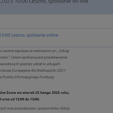
2.2025 10:00
Leszno, spotkanie on-line
 13:00
Leszno, spotkanie online
w Lesznie zaprasza na webinarium pn. „Usługi
orców”. Celem spotkania jest przedstawienie
ji zawodowych poprzez udział w usługach
dusze Europejskie dla Wielkopolski 2021-
ta Punktu Informacyjnego Funduszy
line Zoom we wtorek 25 lutego 2025 roku,
 oraz od 12:00 do 13:00.
nych oraz pracodawców i pracowników, którzy