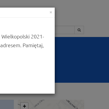
×
Szukaj:
 Wielkopolski 2021-
adresem. Pamiętaj,
ich na rozwój
+