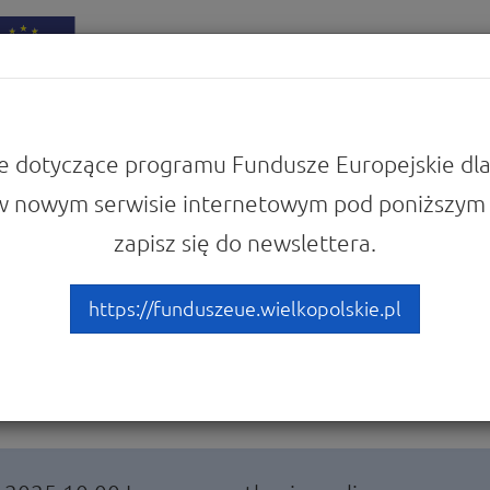
iadomości
Punkty Informacyjne
e dotyczące programu Fundusze Europejskie dla
w nowym serwisie internetowym pod poniższym 
zapisz się do newslettera.
um o Funduszach Europejsk
acji zawodowych
https://funduszeue.wielkopolskie.pl