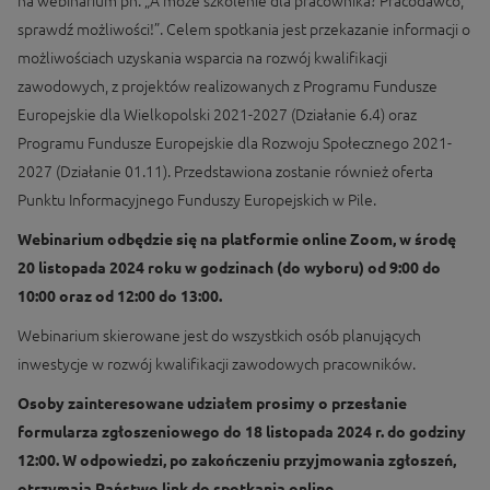
na webinarium pn. „A może szkolenie dla pracownika? Pracodawco,
sprawdź możliwości!”. Celem spotkania jest przekazanie informacji o
możliwościach uzyskania wsparcia na rozwój kwalifikacji
zawodowych, z projektów realizowanych z Programu Fundusze
Europejskie dla Wielkopolski 2021-2027 (Działanie 6.4) oraz
Programu Fundusze Europejskie dla Rozwoju Społecznego 2021-
2027 (Działanie 01.11). Przedstawiona zostanie również oferta
Punktu Informacyjnego Funduszy Europejskich w Pile.
Webinarium odbędzie się na platformie online Zoom, w środę
20 listopada 2024 roku w godzinach (do wyboru) od 9:00 do
10:00 oraz od 12:00 do 13:00.
Webinarium skierowane jest do wszystkich osób planujących
inwestycje w rozwój kwalifikacji zawodowych pracowników.
Osoby zainteresowane udziałem prosimy o przesłanie
formularza zgłoszeniowego do 18 listopada 2024 r. do godziny
12:00. W odpowiedzi, po zakończeniu przyjmowania zgłoszeń,
otrzymają Państwo link do spotkania online.