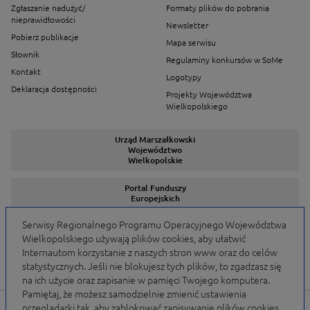
Zgłaszanie nadużyć/
Formaty plików do pobrania
nieprawidłowości
Newsletter
Pobierz publikacje
Mapa serwisu
Słownik
Regulaminy konkursów w SoMe
Kontakt
Logotypy
Deklaracja dostępności
Projekty Województwa
Wielkopolskiego
Urząd Marszałkowski
Województwo
Wielkopolskie
Portal Funduszy
Europejskich
Serwisy Regionalnego Programu Operacyjnego Województwa
Wielkopolskiego używają plików cookies, aby ułatwić
Serwisy Programów
Internautom korzystanie z naszych stron www oraz do celów
statystycznych. Jeśli nie blokujesz tych plików, to zgadzasz się
na ich użycie oraz zapisanie w pamięci Twojego komputera.
Pamiętaj, że możesz samodzielnie zmienić ustawienia
przeglądarki tak, aby zablokować zapisywanie plików cookies.