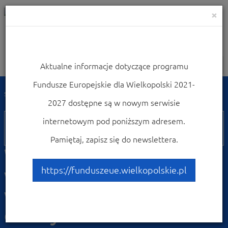
×
Aktualne informacje dotyczące programu
Nawigacja
Fundusze Europejskie dla Wielkopolski 2021-
Strona główna
Weź udział w konferencjach i szkoleniach
2027 dostępne są w nowym serwisie
29
internetowym pod poniższym adresem.
listopada
Pamiętaj, zapisz się do newslettera.
Webinarium o naborze
wniosków dotyczącym
https://funduszeue.wielkopolskie.pl
wsparcia na poprawę
efektywności