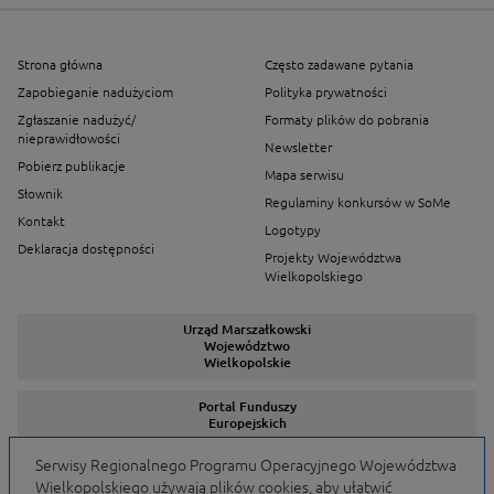
Strona główna
Często zadawane pytania
Zapobieganie nadużyciom
Polityka prywatności
Zgłaszanie nadużyć/
Formaty plików do pobrania
nieprawidłowości
Newsletter
Pobierz publikacje
Mapa serwisu
Słownik
Regulaminy konkursów w SoMe
Kontakt
Logotypy
Deklaracja dostępności
Projekty Województwa
Wielkopolskiego
Urząd Marszałkowski
Województwo
Wielkopolskie
Portal Funduszy
Europejskich
Serwisy Regionalnego Programu Operacyjnego Województwa
Wielkopolskiego używają plików cookies, aby ułatwić