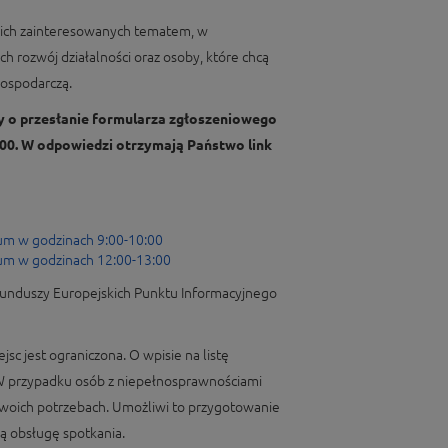
kich zainteresowanych tematem, w
ch rozwój działalności oraz osoby, które chcą
gospodarczą.
 o przesłanie formularza zgłoszeniowego
2:00. W odpowiedzi otrzymają Państwo link
um w godzinach 9:00-10:00
um w godzinach 12:00-13:00
 Funduszy Europejskich Punktu Informacyjnego
jsc jest ograniczona. O wpisie na listę
 W przypadku osób z niepełnosprawnościami
woich potrzebach. Umożliwi to przygotowanie
 obsługę spotkania.