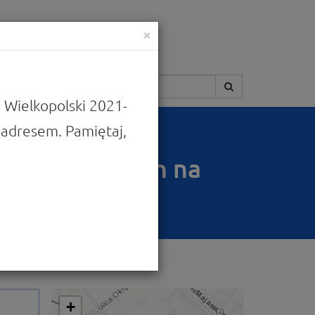
×
Szukaj:
 Wielkopolski 2021-
adresem. Pamiętaj,
y Europejskich na
odarczej
+