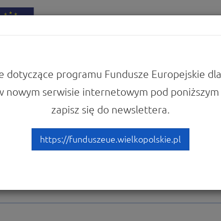
iadomości
Punkty Informacyjne
e dotyczące programu Fundusze Europejskie dla
w nowym serwisie internetowym pod poniższym 
zapisz się do newslettera.
um o pożyczkach z Fundusz
 i rozwój działalności gosp
https://funduszeue.wielkopolskie.pl