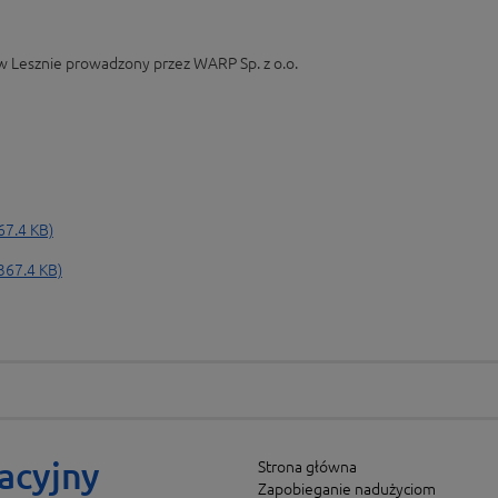
w Lesznie prowadzony przez WARP Sp. z o.o.
67.4 KB)
367.4 KB)
acyjny
Strona główna
Zapobieganie nadużyciom