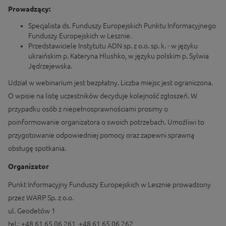
Prowadzący:
Specjalista ds. Funduszy Europejskich Punktu Informacyjnego
Funduszy Europejskich w Lesznie.
Przedstawiciele Instytutu ADN sp. z o.o. sp. k. - w języku
ukraińskim p. Kateryna Hlushko, w języku polskim p. Sylwia
Jędrzejewska.
Udział w webinarium jest bezpłatny. Liczba miejsc jest ograniczona.
O wpisie na listę uczestników decyduje kolejność zgłoszeń. W
przypadku osób z niepełnosprawnościami prosimy o
poinformowanie organizatora o swoich potrzebach. Umożliwi to
przygotowanie odpowiedniej pomocy oraz zapewni sprawną
obsługę spotkania.
Organizator
Punkt Informacyjny Funduszy Europejskich w Lesznie prowadzony
przez WARP Sp. z o.o.
ul. Geodetów 1
tel.: +48 61 65 06 261, +48 61 65 06 262