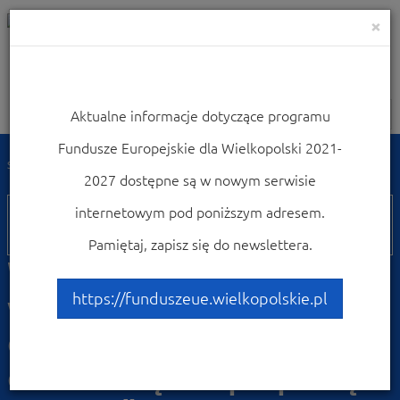
×
Aktualne informacje dotyczące programu
Nawigacja
Fundusze Europejskie dla Wielkopolski 2021-
Strona główna
Weź udział w konferencjach i szkoleniach
2027 dostępne są w nowym serwisie
01
internetowym pod poniższym adresem.
lipca
Pamiętaj, zapisz się do newslettera.
Webinarium „Ścieżka
wsparcia na integrację
https://funduszeue.wielkopolskie.pl
obywateli Ukrainy oraz
odbudowę i współpracę z