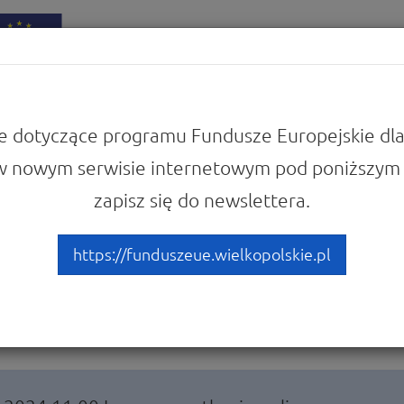
iadomości
Punkty Informacyjne
e dotyczące programu Fundusze Europejskie dla
w nowym serwisie internetowym pod poniższym 
zapisz się do newslettera.
um „Usługi rozwojowe dla 
ców podregionu leszczyńs
https://funduszeue.wielkopolskie.pl