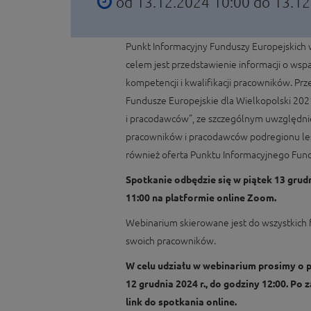
od 13.12.2024 10:00 do 13.1
Punkt Informacyjny Funduszy Europejskich 
celem jest przedstawienie informacji o wspa
kompetencji i kwalifikacji pracowników. Pr
Fundusze Europejskie dla Wielkopolski 202
i pracodawców”, ze szczególnym uwzględni
pracowników i pracodawców podregionu les
również oferta Punktu Informacyjnego Fund
Spotkanie odbędzie się w piątek 13 grud
11:00 na platformie online Zoom.
Webinarium skierowane jest do wszystkich
swoich pracowników.
W celu udziału w webinarium prosimy o 
12 grudnia 2024 r., do godziny 12:00. Po
link do spotkania online.