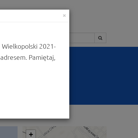
×
Szukaj:
 Wielkopolski 2021-
adresem. Pamiętaj,
pracowników i
kiego”
+