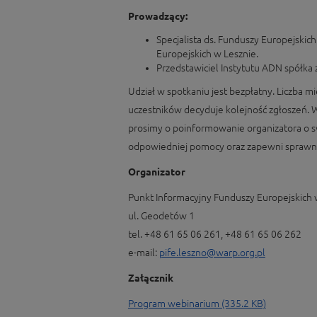
Prowadzący:
Specjalista ds. Funduszy Europejski
Europejskich w Lesznie.
Przedstawiciel Instytutu ADN spółka 
Udział w spotkaniu jest bezpłatny. Liczba mie
uczestników decyduje kolejność zgłoszeń.
prosimy o poinformowanie organizatora o s
odpowiedniej pomocy oraz zapewni sprawną
Organizator
Punkt Informacyjny Funduszy Europejskich 
ul. Geodetów 1
tel. +48 61 65 06 261, +48 61 65 06 262
e-mail:
pife.leszno@warp.org.pl
Załącznik
Program webinarium (335.2 KB)