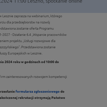
2.2024 11:00
Leszno, spotkanie online
w Lesznie zaprasza na webinarium, którego
rciu dla przedsiębiorstw na rozwój
zedstawiona zostanie oferta Programu
1-2027 - Działanie 6.4 „Wsparcie pracowników
eniem projektu „Usługi rozwojowe dla
zczyńskiego”. Przedstawiona zostanie
uszy Europejskich w Lesznie.
nia 2024 roku w godzinach od 10:00 do
 firm zainteresowanych rozwojem kompetencji
przesłanie
formularza zgłoszeniowego
do
 zakończonej rekrutacji otrzymają Państwo