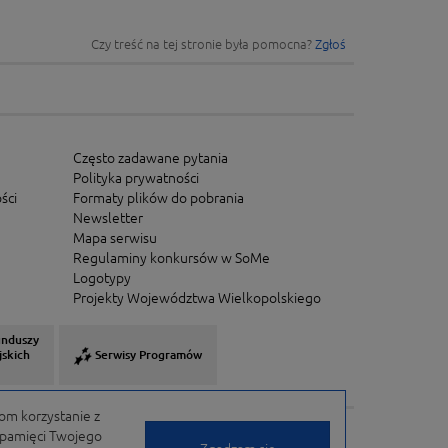
Czy treść na tej stronie była pomocna?
Zgłoś
Często zadawane pytania
Polityka prywatności
ści
Formaty plików do pobrania
Newsletter
Mapa serwisu
Regulaminy konkursów w SoMe
Logotypy
Projekty Województwa Wielkopolskiego
unduszy
jskich
Serwisy Programów
om korzystanie z
w pamięci Twojego