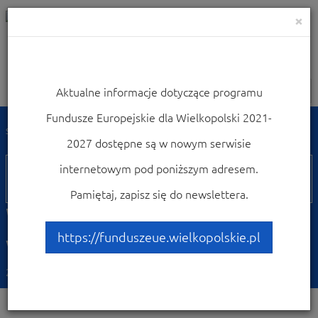
×
Aktualne informacje dotyczące programu
Nawigacja
Fundusze Europejskie dla Wielkopolski 2021-
Strona główna
Weź udział w konferencjach i szkoleniach
2027 dostępne są w nowym serwisie
05
internetowym pod poniższym adresem.
marca
Pamiętaj, zapisz się do newslettera.
Webinarium „Wsparcie na
własną działalność”
https://funduszeue.wielkopolskie.pl
25.02.2025 14:23